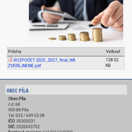
Príloha
Veľkosť
128.52
ROZPOČET 2025_2027_final_NA
KB
ZVEREJNENIE.pdf
OBEC PÍLA
Obec Píla
č.d. 68
900 89 Píla
Tel: 033 / 649 52 08
IČO
: 00305031
DIČ:
2020643702