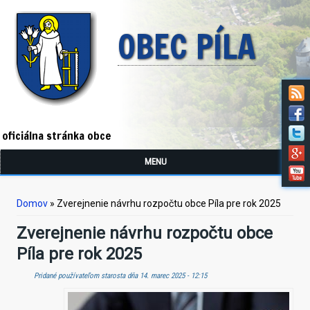
OBEC PÍLA
oficiálna stránka obce
MENU
Nachádzate sa tu
Domov
» Zverejnenie návrhu rozpočtu obce Píla pre rok 2025
Zverejnenie návrhu rozpočtu obce
Píla pre rok 2025
Pridané používateľom
starosta
dňa 14. marec 2025 - 12:15