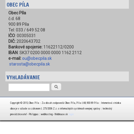
OBEC PÍLA
Obec Píla
č.d. 68
900 89 Píla
Tel: 033 / 649 52 08
IČO
: 00305031
DIČ:
2020643702
Bankové spojenie:
11622112/0200
IBAN
: SK37 0200 0000 0000 1162 2112
e-mail:
ou@obecpila.sk
starosta@obecpila.sk
VYHLADÁVANIE
Vyhľadávanie
Copyright © 2015, Obec Píla :: Za obsah zodpovedá Obec Píla, Píla č.68, 900 89 Píla :: Internetová stránka
obce je v súlade so zákonom č. 275/2006 Z.z. o informačných systémoch verejnej správy :: technický
prevádzkovateľ - Philippus :: webhosting - Webhouse.sk
login