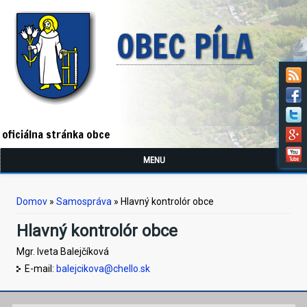
OBEC PÍLA
oficiálna stránka obce
MENU
Nachádzate sa tu
Domov
»
Samospráva
» Hlavný kontrolór obce
Hlavný kontrolór obce
Mgr. Iveta Balejčíková
E-mail:
balejcikova@chello.sk