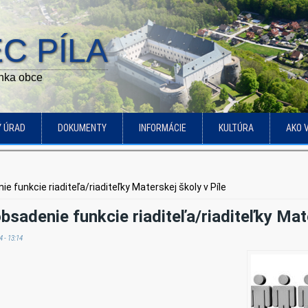
C PÍLA
ánka obce
Ý ÚRAD
DOKUMENTY
INFORMÁCIE
KULTÚRA
AKO 
 funkcie riaditeľa/riaditeľky Materskej školy v Píle
sadenie funkcie riaditeľa/riaditeľky Mate
 - 13:14