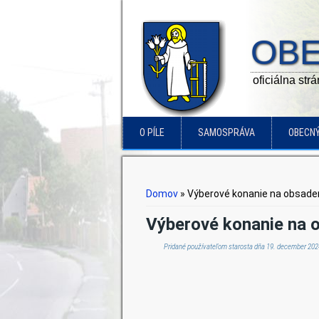
OBE
oficiálna str
O PÍLE
SAMOSPRÁVA
OBECN
Nachádzate sa tu
Domov
» Výberové konanie na obsadenie
Výberové konanie na ob
Pridané používateľom
starosta
dňa 19. december 2024