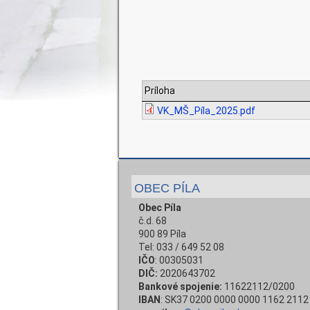
Príloha
VK_MŠ_Píla_2025.pdf
OBEC PÍLA
Obec Píla
č.d. 68
900 89 Píla
Tel: 033 / 649 52 08
IČO
: 00305031
DIČ:
2020643702
Bankové spojenie:
11622112/0200
IBAN
: SK37 0200 0000 0000 1162 2112