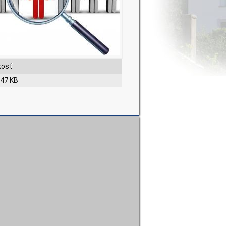
kosť
.47 KB