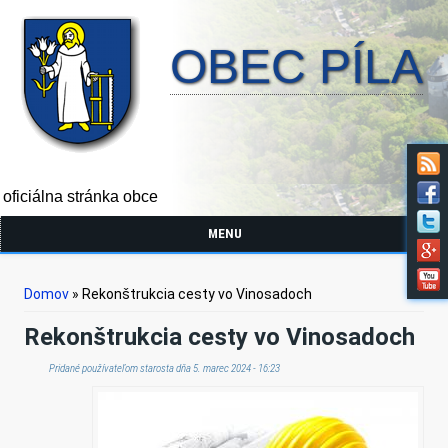
OBEC PÍLA
oficiálna stránka obce
MENU
Nachádzate sa tu
Domov
» Rekonštrukcia cesty vo Vinosadoch
Rekonštrukcia cesty vo Vinosadoch
Pridané používateľom
starosta
dňa 5. marec 2024 - 16:23