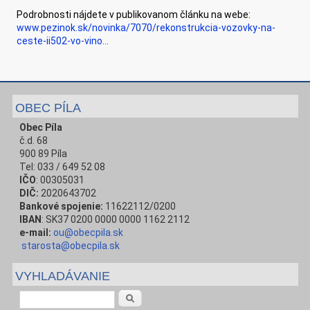
Podrobnosti nájdete v publikovanom článku na webe:
www.pezinok.sk/novinka/7070/rekonstrukcia-vozovky-na-
ceste-ii502-vo-vino...
OBEC PÍLA
Obec Píla
č.d. 68
900 89 Píla
Tel: 033 / 649 52 08
IČO
: 00305031
DIČ:
2020643702
Bankové spojenie:
11622112/0200
IBAN
: SK37 0200 0000 0000 1162 2112
e-mail:
ou@obecpila.sk
starosta@obecpila.sk
VYHLADÁVANIE
Vyhľadávanie