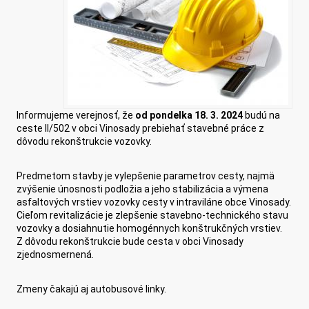
Informujeme verejnosť, že
od pondelka 18. 3. 2024
budú na
ceste II/502 v obci Vinosady prebiehať stavebné práce z
dôvodu rekonštrukcie vozovky.
Predmetom stavby je vylepšenie parametrov cesty, najmä
zvýšenie únosnosti podložia a jeho stabilizácia a výmena
asfaltových vrstiev vozovky cesty v intraviláne obce Vinosady.
Cieľom revitalizácie je zlepšenie stavebno-technického stavu
vozovky a dosiahnutie homogénnych konštrukčných vrstiev.
Z dôvodu rekonštrukcie bude cesta v obci Vinosady
zjednosmernená.
Zmeny čakajú aj autobusové linky.