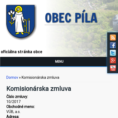
OBEC PÍLA
oficiálna stránka obce
MENU
Nachádzate sa tu
Domov
» Komisionárska zmluva
Komisionárska zmluva
Číslo zmluvy:
10/2017
Obchodné meno:
VÚB, a.s.
Adresa: