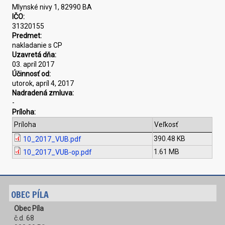
Mlynské nivy 1, 82990 BA
IČO:
31320155
Predmet:
nakladanie s CP
Uzavretá dňa:
03. apríl 2017
Účinnosť od:
utorok, apríl 4, 2017
Nadradená zmluva:
-
Príloha:
Príloha
Veľkosť
390.48 KB
10_2017_VUB.pdf
1.61 MB
10_2017_VUB-op.pdf
OBEC PÍLA
Obec Píla
č.d. 68