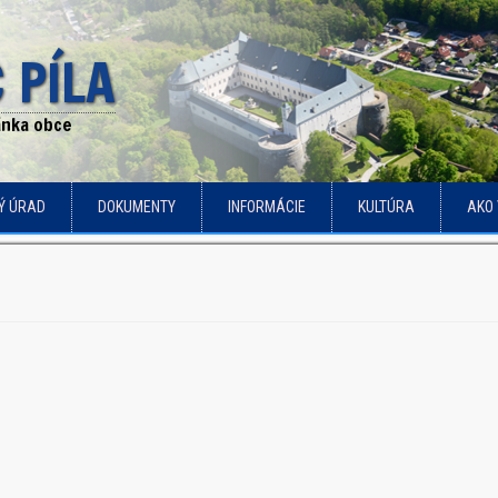
 PÍLA
ránka obce
Ý ÚRAD
DOKUMENTY
INFORMÁCIE
KULTÚRA
AKO 