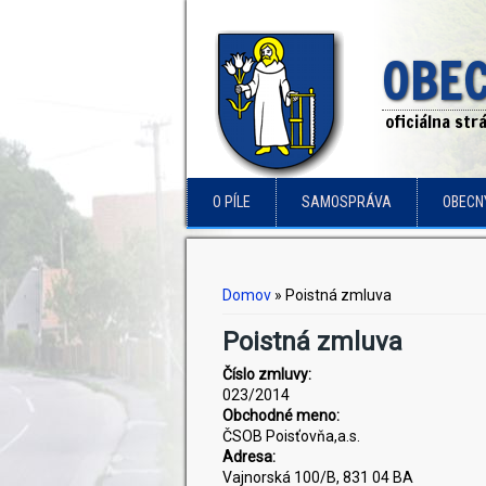
OBEC
oficiálna st
O PÍLE
SAMOSPRÁVA
OBECN
Nachádzate sa tu
Domov
» Poistná zmluva
Poistná zmluva
Číslo zmluvy:
023/2014
Obchodné meno:
ČSOB Poisťovňa,a.s.
Adresa:
Vajnorská 100/B, 831 04 BA