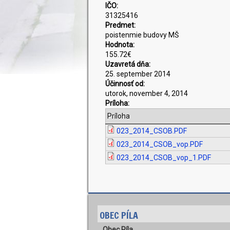
IČO:
31325416
Predmet:
poistenmie budovy MŠ
Hodnota:
155.72€
Uzavretá dňa:
25. september 2014
Účinnosť od:
utorok, november 4, 2014
Príloha:
Príloha
023_2014_CSOB.PDF
023_2014_CSOB_vop.PDF
023_2014_CSOB_vop_1.PDF
OBEC PÍLA
Obec Píla