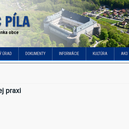
 PÍLA
ránka obce
Ý ÚRAD
DOKUMENTY
INFORMÁCIE
KULTÚRA
AKO 
j praxi