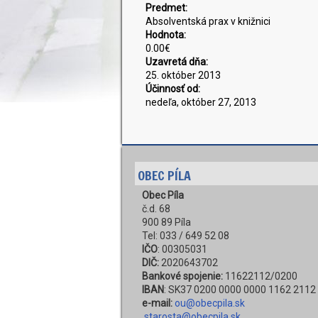
Predmet:
Absolventská prax v knižnici
Hodnota:
0.00€
Uzavretá dňa:
25. október 2013
Účinnosť od:
nedeľa, október 27, 2013
OBEC PÍLA
Obec Píla
č.d. 68
900 89 Píla
Tel: 033 / 649 52 08
IČO
: 00305031
DIČ:
2020643702
Bankové spojenie:
11622112/0200
IBAN
: SK37 0200 0000 0000 1162 2112
e-mail:
ou@obecpila.sk
starosta@obecpila.sk