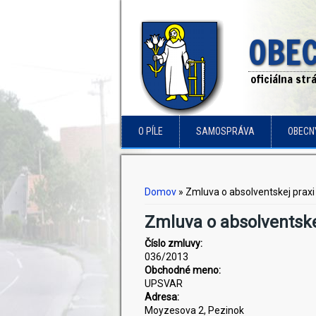
OBEC
oficiálna st
O PÍLE
SAMOSPRÁVA
OBECN
Nachádzate sa tu
Domov
» Zmluva o absolventskej praxi
Zmluva o absolventske
Číslo zmluvy:
036/2013
Obchodné meno:
UPSVAR
Adresa:
Moyzesova 2, Pezinok