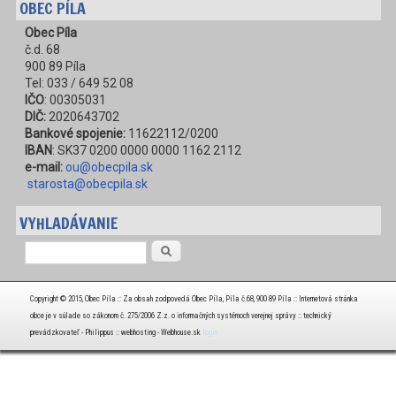
OBEC PÍLA
Obec Píla
č.d. 68
900 89 Píla
Tel: 033 / 649 52 08
IČO
: 00305031
DIČ:
2020643702
Bankové spojenie:
11622112/0200
IBAN
: SK37 0200 0000 0000 1162 2112
e-mail:
ou@obecpila.sk
starosta@obecpila.sk
VYHLADÁVANIE
Vyhľadávanie
Copyright © 2015, Obec Píla :: Za obsah zodpovedá Obec Píla, Píla č.68, 900 89 Píla :: Internetová stránka
obce je v súlade so zákonom č. 275/2006 Z.z. o informačných systémoch verejnej správy :: technický
prevádzkovateľ - Philippus :: webhosting - Webhouse.sk
login