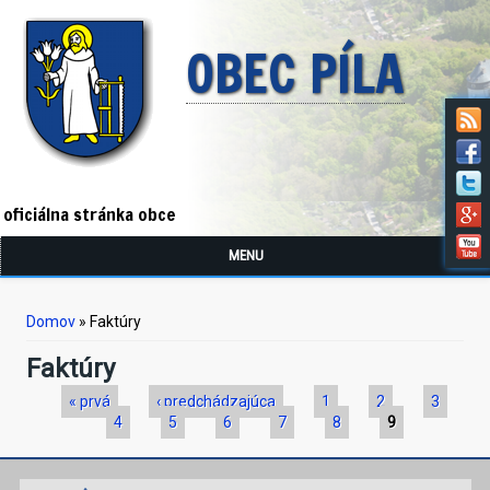
OBEC PÍLA
oficiálna stránka obce
MENU
Nachádzate sa tu
Domov
» Faktúry
Faktúry
Stránky
« prvá
‹ predchádzajúca
1
2
3
4
5
6
7
8
9