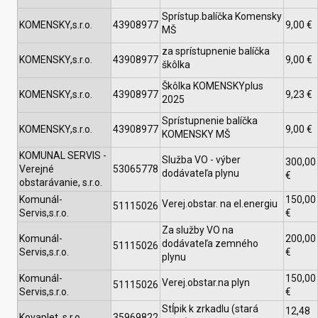
Sprístup.balíčka Komensky
KOMENSKY,s.r.o.
43908977
9,00 €
MŠ
za sprístupnenie balíčka
KOMENSKY,s.r.o.
43908977
9,00 €
škôlka
Škôlka KOMENSKYplus
KOMENSKY,s.r.o.
43908977
9,23 €
2025
Sprístupnenie balíčka
KOMENSKY,s.r.o.
43908977
9,00 €
KOMENSKY MŠ
KOMUNAL SERVIS -
Služba VO - výber
300,00
Verejné
53065778
dodávateľa plynu
€
obstarávanie, s.r.o.
Komunál-
150,00
Verej.obstar. na el.energiu
51115026
Servis,s.r.o.
€
Za služby VO na
Komunál-
200,00
dodávateľa zemného
51115026
Servis,s.r.o.
€
plynu
Komunál-
150,00
Verej.obstar.na plyn
51115026
Servis,s.r.o.
€
Stĺpik k zrkadlu (stará
12,48
Kovaplet, s.r.o.
35969822