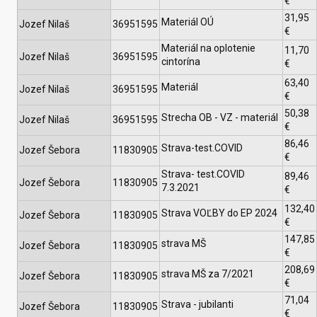
€
31,95
Materiál OÚ
Jozef Nilaš
36951595
€
Materiál na oplotenie
11,70
Jozef Nilaš
36951595
cintorína
€
63,40
Materiál
Jozef Nilaš
36951595
€
50,38
Strecha OB - VZ - materiál
Jozef Nilaš
36951595
€
86,46
Strava-test.COVID
Jozef Šebora
11830905
€
Strava- test.COVID
89,46
Jozef Šebora
11830905
7.3.2021
€
132,40
Strava VOĽBY do EP 2024
Jozef Šebora
11830905
€
147,85
strava MŠ
Jozef Šebora
11830905
€
208,69
strava MŠ za 7/2021
Jozef Šebora
11830905
€
71,04
Strava - jubilanti
Jozef Šebora
11830905
€