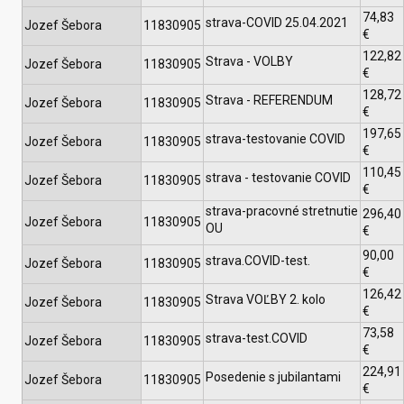
74,83
strava-COVID 25.04.2021
Jozef Šebora
11830905
€
122,82
Strava - VOLBY
Jozef Šebora
11830905
€
128,72
Strava - REFERENDUM
Jozef Šebora
11830905
€
197,65
strava-testovanie COVID
Jozef Šebora
11830905
€
110,45
strava - testovanie COVID
Jozef Šebora
11830905
€
strava-pracovné stretnutie
296,40
Jozef Šebora
11830905
OU
€
90,00
strava.COVID-test.
Jozef Šebora
11830905
€
126,42
Strava VOĽBY 2. kolo
Jozef Šebora
11830905
€
73,58
strava-test.COVID
Jozef Šebora
11830905
€
224,91
Posedenie s jubilantami
Jozef Šebora
11830905
€