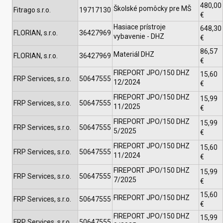
480,00
Školské pomôcky pre MŠ
Fitrago s.r.o.
19717130
€
Hasiace prístroje
648,30
FLORIAN, s.r.o.
36427969
vybavenie - DHZ
€
86,57
Materiál DHZ
FLORIAN, s.r.o.
36427969
€
FIREPORT JPO/150 DHZ
15,60
FRP Services, s.r.o.
50647555
12/2024
€
FIREPORT JPO/150 DHZ
15,99
FRP Services, s.r.o.
50647555
11/2025
€
FIREPORT JPO/150 DHZ
15,99
FRP Services, s.r.o.
50647555
5/2025
€
FIREPORT JPO/150 DHZ
15,60
FRP Services, s.r.o.
50647555
11/2024
€
FIREPORT JPO/150 DHZ
15,99
FRP Services, s.r.o.
50647555
7/2025
€
15,60
FIREPORT JPO/150 DHZ
FRP Services, s.r.o.
50647555
€
FIREPORT JPO/150 DHZ
15,99
FRP Services, s.r.o.
50647555