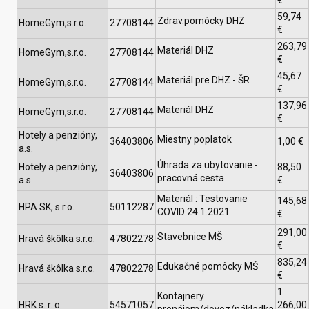
€
59,74
Zdrav.pomôcky DHZ
HomeGym,s.r.o.
27708144
€
263,79
Materiál DHZ
HomeGym,s.r.o.
27708144
€
45,67
Materiál pre DHZ - ŠR
HomeGym,s.r.o.
27708144
€
137,96
Materiál DHZ
HomeGym,s.r.o.
27708144
€
Hotely a penzióny,
Miestny poplatok
36403806
1,00 €
a.s.
Úhrada za ubytovanie -
Hotely a penzióny,
88,50
36403806
pracovná cesta
a.s.
€
Materiál : Testovanie
145,68
HPA SK, s.r.o.
50112287
COVID 24.1.2021
€
291,00
Stavebnice MŠ
Hravá škôlka s.r.o.
47802278
€
835,24
Edukačné pomôcky MŠ
Hravá škôlka s.r.o.
47802278
€
1
Kontajnery
HRK s. r. o.
54571057
266,00