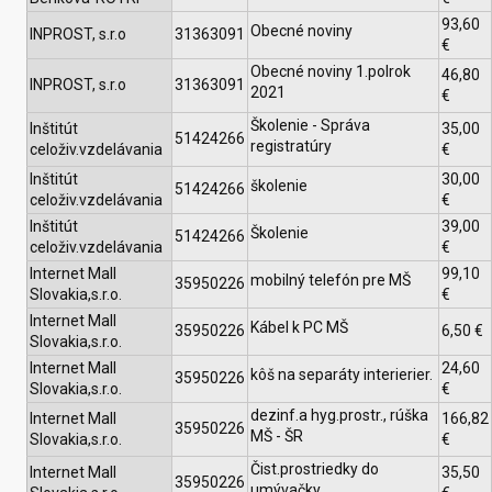
93,60
Obecné noviny
INPROST, s.r.o
31363091
€
Obecné noviny 1.polrok
46,80
INPROST, s.r.o
31363091
2021
€
Školenie - Správa
Inštitút
35,00
51424266
registratúry
celoživ.vzdelávania
€
Inštitút
30,00
školenie
51424266
celoživ.vzdelávania
€
Inštitút
39,00
Školenie
51424266
celoživ.vzdelávania
€
Internet Mall
99,10
mobilný telefón pre MŠ
35950226
Slovakia,s.r.o.
€
Internet Mall
Kábel k PC MŠ
35950226
6,50 €
Slovakia,s.r.o.
Internet Mall
24,60
kôš na separáty interierier.
35950226
Slovakia,s.r.o.
€
dezinf.a hyg.prostr., rúška
Internet Mall
166,82
35950226
MŠ - ŠR
Slovakia,s.r.o.
€
Čist.prostriedky do
Internet Mall
35,50
35950226
umývačky