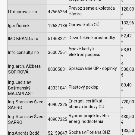
€
Prevoz zeme a kolotoča
120,00
I.P.doprava,s.r.o.
47566264
Hámra
€
133,96
Oprava kotla OÚ
Igor Ďurček
12687138
€
52,42
Dezinfekčné prostriedky
IMD BRAND,s.r.o.
51468221
€
čipové karty k
53,81
Info consult,s.r.o.
36007561
elektron.podpisu
€
4
Ing. arch. Alžbeta
Spracovanie ÚP - doplnky
00305031
500,00
SOPIROVÁ
€
Ing. Ladislav
80,40
Plastový poklop
Bošmanský
43331041
€
MAJAPLAST
Energet. certifikát -
Ing. Stanislav Švec -
720,00
40907325
obnova budovy OÚ
SAPRO
€
Vyprac. projektového
Ing. Stanislav Švec -
430,50
40907325
energ. hodnotenia
SAPRO
€
133,50
Socha sv.Floriána DHZ
Ing.András Bodó
52159647