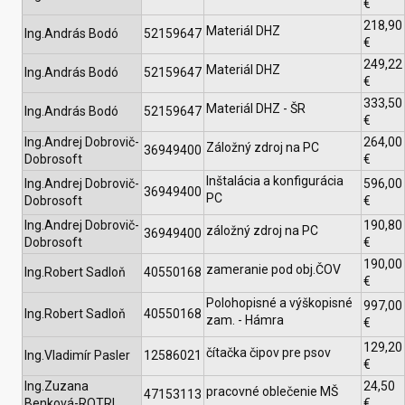
€
218,90
Materiál DHZ
Ing.András Bodó
52159647
€
249,22
Materiál DHZ
Ing.András Bodó
52159647
€
333,50
Materiál DHZ - ŠR
Ing.András Bodó
52159647
€
Ing.Andrej Dobrovič-
264,00
Záložný zdroj na PC
36949400
Dobrosoft
€
Inštalácia a konfigurácia
Ing.Andrej Dobrovič-
596,00
36949400
PC
Dobrosoft
€
Ing.Andrej Dobrovič-
190,80
záložný zdroj na PC
36949400
Dobrosoft
€
190,00
zameranie pod obj.ČOV
Ing.Robert Sadloň
40550168
€
Polohopisné a výškopisné
997,00
Ing.Robert Sadloň
40550168
zam. - Hámra
€
129,20
čítačka čipov pre psov
Ing.Vladimír Pasler
12586021
€
Ing.Zuzana
24,50
pracovné oblečenie MŠ
47153113
Benková-ROTRI
€