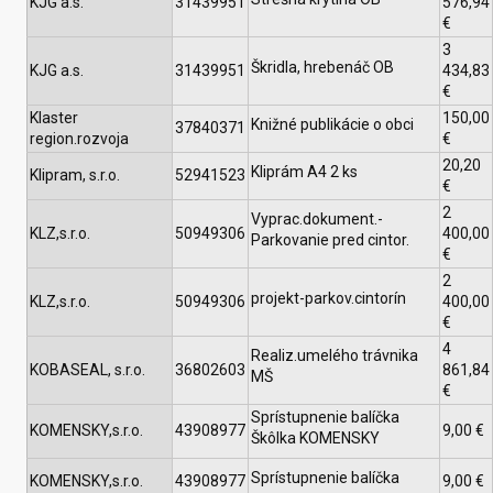
KJG a.s.
31439951
576,94
€
3
Škridla, hrebenáč OB
KJG a.s.
31439951
434,83
€
Klaster
150,00
Knižné publikácie o obci
37840371
region.rozvoja
€
20,20
Kliprám A4 2 ks
Klipram, s.r.o.
52941523
€
2
Vyprac.dokument.-
KLZ,s.r.o.
50949306
400,00
Parkovanie pred cintor.
€
2
projekt-parkov.cintorín
KLZ,s.r.o.
50949306
400,00
€
4
Realiz.umelého trávnika
KOBASEAL, s.r.o.
36802603
861,84
MŠ
€
Sprístupnenie balíčka
KOMENSKY,s.r.o.
43908977
9,00 €
Škôlka KOMENSKY
Sprístupnenie balíčka
KOMENSKY,s.r.o.
43908977
9,00 €