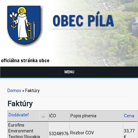
OBEC PÍLA
oficiálna stránka obce
MENU
Nachádzate sa tu
Domov
» Faktúry
Faktúry
Dodávateľ
IČO
Popis plnenia
Cena
Eurofins
Environment
33,77
Rozbor ČOV
53248976
Testing Slovakia
€