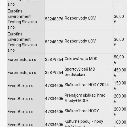
s.r.o.
Eurofins
Environment
36,00
Rozbor vody ČOV
53248376
Testing Slovakia
€
s.r.o.
Eurofins
Environment
36,00
Rozbor vody ČOV
53248376
Testing Slovakia
€
s.r.o.
50,00
Cukrová vata MDD
Euromesto, s.r.o.
35879254
€
Športový deň MŠ
450,00
Euromesto, s.r.o.
35879254
predškoláci
€
150,00
Skákací hrad HODY 2024
EventBox, s.r.o.
47334606
€
Prenájom skákací hrad
200,00
EventBox, s.r.o.
47334606
/hody+ MDD/
€
200,00
Skákací hrad HODY
EventBox, s.r.o.
47334606
€
Kultúrne poduj. - hody
100,00
EventBox, s.r.o.
47334606
/skák.hrad/