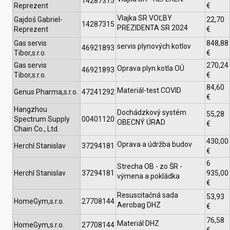
14287315
Reprezent
€
Vlajka SR VOĽBY
Gajdoš Gabriel-
22,70
14287315
PREZIDENTA SR 2024
Reprezent
€
Gas servis
848,88
servis plynových kotlov
46921893
Tibor,s.r.o.
€
Gas servis
270,24
Oprava plyn.kotla OÚ
46921893
Tibor,s.r.o.
€
84,60
Materiál-test.COVID
Genus Pharma,s.r.o.
47241292
€
Hangzhou
Dochádzkový systém
55,28
Spectrum Supply
00401120
OBECNÝ ÚRAD
€
Chain Co., Ltd.
430,00
Oprava a údržba budov
Herchl Stanislav
37294181
€
6
Strecha OB - zo ŠR -
Herchl Stanislav
37294181
935,00
výmena a pokládka
€
Resuscitačná sada
53,93
HomeGym,s.r.o.
27708144
Aerobag DHZ
€
76,58
Materiál DHZ
HomeGym,s.r.o.
27708144