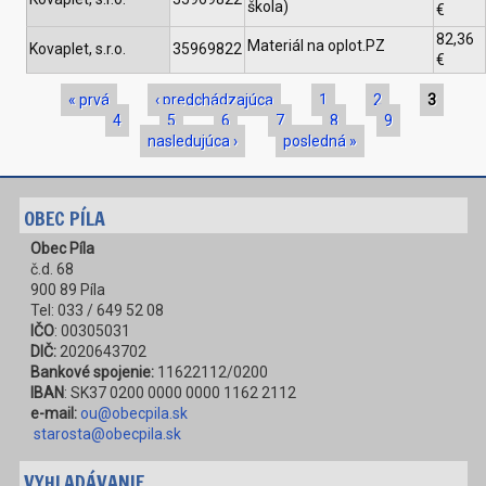
škola)
€
82,36
Materiál na oplot.PZ
Kovaplet, s.r.o.
35969822
€
Stránky
« prvá
‹ predchádzajúca
1
2
3
4
5
6
7
8
9
nasledujúca ›
posledná »
OBEC PÍLA
Obec Píla
č.d. 68
900 89 Píla
Tel: 033 / 649 52 08
IČO
: 00305031
DIČ:
2020643702
Bankové spojenie:
11622112/0200
IBAN
: SK37 0200 0000 0000 1162 2112
e-mail:
ou@obecpila.sk
starosta@obecpila.sk
VYHLADÁVANIE