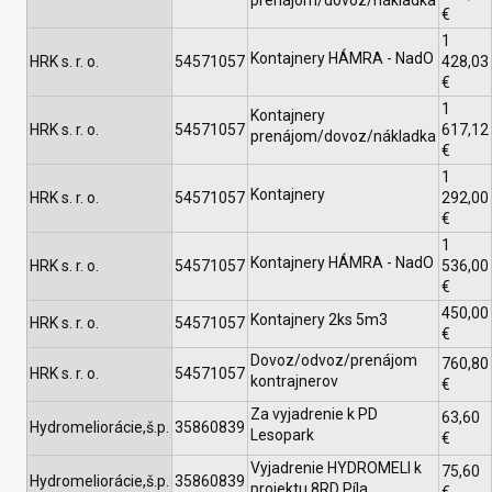
prenájom/dovoz/nákladka
€
1
Kontajnery HÁMRA - NadO
HRK s. r. o.
54571057
428,03
€
1
Kontajnery
HRK s. r. o.
54571057
617,12
prenájom/dovoz/nákladka
€
1
Kontajnery
HRK s. r. o.
54571057
292,00
€
1
Kontajnery HÁMRA - NadO
HRK s. r. o.
54571057
536,00
€
450,00
Kontajnery 2ks 5m3
HRK s. r. o.
54571057
€
Dovoz/odvoz/prenájom
760,80
HRK s. r. o.
54571057
kontrajnerov
€
Za vyjadrenie k PD
63,60
Hydromeliorácie,š.p.
35860839
Lesopark
€
Vyjadrenie HYDROMELI k
75,60
Hydromeliorácie,š.p.
35860839
projektu 8RD Píla