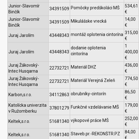
Junior-Slavomír
534,61
Pomôcky predškoláci MŠ
34391509
Binčík
€
Junior-Slavomír
14,00
Mikulášske vrecká
34391509
Binčík
€
315,00
montáž oplotenia cintorína
Juraj Jarolím
43448343
€
1
dodanie oplotenia
Juraj Jarolím
43448343
400,00
cintorína
€
Juraj Žákovský-
436,00
Materiál DHZ
22732721
Intec Husqarna
€
Juraj Žákovský-
774,50
Materiál Verejná Zeleň
22732721
Intec Husqarna
€
86,50
obrubníky-cintorín
Karbon,s.r.o.
34112863
€
Katolícka univerzita
179,00
Funkčné vzdelávanie MŠ
37801279
v Ružomberku
€
252,00
výkopové práce MŠ
Keltek,s.r.o.
51681340
€
84,00
Staveb.pr.-REKONŠTR.PZ
Keltek,s.r.o.
51681340
€