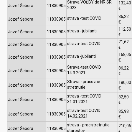
Strava VOĽBY do NR SR
132,40
Jozef Šebora
11830905
2023
€
86,22
strava -test.COVID
Jozef Šebora
11830905
€
112,50
strava - jubilanti
Jozef Šebora
11830905
€
71,62
strava-test.COVID
Jozef Šebora
11830905
€
168,05
strava -jubilanti
Jozef Šebora
11830905
€
Strava-test.COVID
86,22
Jozef Šebora
11830905
14.3.2021
€
Strava - pracovné
180,00
Jozef Šebora
11830905
stretnutie
€
strava -test.COVID
82,50
Jozef Šebora
11830905
31.01.2021
€
strava-test.COVID
85,98
Jozef Šebora
11830905
14.02.2021
€
strava - prac.stretnutie
210,06
Jozef Šebora
11830905
starostov
€