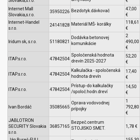
Slovakia,s.r.o.
€
Internet Mall
47,00
Bezdotyk.dávkovač
35950226
Slovakia,s.r.o.
€
Internet-Handel
118,61
Materiál MŠ- korálky
24141828
s.r.o.
€
2
Dodávka betonovej
Iridum sk, s.r.o.
51180821
490,00
komunikácie
€
Spoločenská hodnota
52,20
ITAP.s.r.o.
47842504
drevín 2025-2027
€
Kalkulačka - spoločenská
17,40
ITAP.s.r.o.
47842504
hodnota drevín
€
Prístup-do kalkulačky
14,50
ITAP.s.r.o.
47842504
/spoloč.hodn.dreví
€
1
Oprava vodovodnej
Ivan Bordáč
35085665
792,80
prípojky
€
JABLOTRON
Bezpeč.centrum
SECURITY Slovakia
36857165
1,78 €
STOJISKO SMET.
s.r.o.
Ján Bureš-FULL
155,30