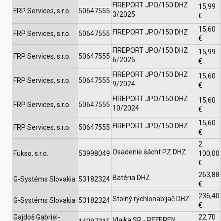
FIREPORT JPO/150 DHZ
15,99
FRP Services, s.r.o.
50647555
3/2025
€
15,60
FIREPORT JPO/150 DHZ
FRP Services, s.r.o.
50647555
€
FIREPORT JPO/150 DHZ
15,99
FRP Services, s.r.o.
50647555
6/2025
€
FIREPORT JPO/150 DHZ
15,60
FRP Services, s.r.o.
50647555
9/2024
€
FIREPORT JPO/150 DHZ
15,60
FRP Services, s.r.o.
50647555
10/2024
€
15,60
FIREPORT JPO/150 DHZ
FRP Services, s.r.o.
50647555
€
2
Osadenie šácht PZ DHZ
Fukso, s.r.o.
53998049
100,00
€
263,88
Batéria DHZ
G-Systéms Slovakia
53182324
€
236,40
Stolný rýchlonabíjač DHZ
G-Systéms Slovakia
53182324
€
Gajdoš Gabriel-
22,70
Vlajka SR - REFEREN.