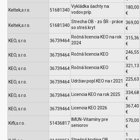
Vykládka šachty na
180,00
Keltek,s.r.o.
51681340
vodov.príp.
€
Strecha OB - zo ŠR - práce
369,00
Keltek,s.r.o.
51681340
so streš.kryt
€
Ročná licencia KEO na rok
315,36
KEO, s.r.o.
36739464
2024
€
246,55
Ročná licencia KEO
KEO, s.r.o.
36739464
€
321,13
Ročná licencia KEO
KEO, s.r.o.
36739464
€
225,63
Udržiav.popl.KEO na r.2021
KEO, s.r.o.
36739464
€
334,68
Licencia KEO na rok 2025
KEO, s.r.o.
36739464
€
367,40
Licencia KEO 2026
KEO, s.r.o.
36739464
€
IMUN-Vitamíny pre
570,00
Kifli,s.r.o.
51436817
seniorov
€
1
Strešná krytina OB