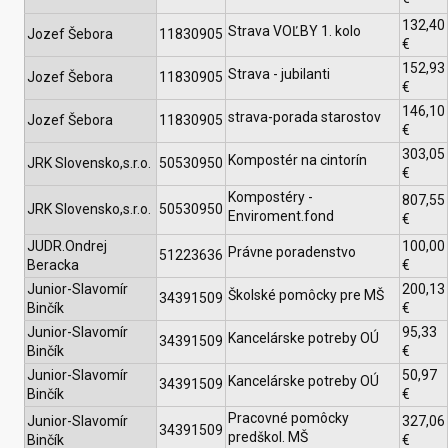
132,40
Strava VOĽBY 1. kolo
Jozef Šebora
11830905
€
152,93
Strava - jubilanti
Jozef Šebora
11830905
€
146,10
strava-porada starostov
Jozef Šebora
11830905
€
303,05
Kompostér na cintorín
JRK Slovensko,s.r.o.
50530950
€
Kompostéry -
807,55
JRK Slovensko,s.r.o.
50530950
Enviroment.fond
€
JUDR.Ondrej
100,00
Právne poradenstvo
51223636
Beracka
€
Junior-Slavomír
200,13
Školské pomôcky pre MŠ
34391509
Binčík
€
Junior-Slavomír
95,33
Kancelárske potreby OÚ
34391509
Binčík
€
Junior-Slavomír
50,97
Kancelárske potreby OÚ
34391509
Binčík
€
Pracovné pomôcky
Junior-Slavomír
327,06
34391509
predškol. MŠ
Binčík
€