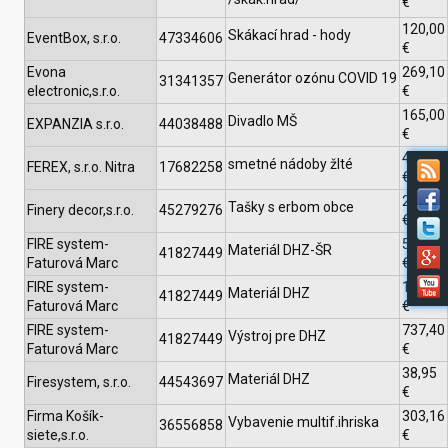
€
120,00
Skákací hrad - hody
EventBox, s.r.o.
47334606
€
Evona
269,10
Generátor ozónu COVID 19
31341357
electronic,s.r.o.
€
165,00
Divadlo MŠ
EXPANZIA s.r.o.
44038488
€
408,10
smetné nádoby žlté
FEREX, s.r.o. Nitra
17682258
€
266,76
Tašky s erbom obce
Finery decor,s.r.o.
45279276
€
FIRE system-
512,15
Materiál DHZ-ŠR
41827449
Faturová Marc
€
FIRE system-
176,70
Materiál DHZ
41827449
Faturová Marc
€
FIRE system-
737,40
Výstroj pre DHZ
41827449
Faturová Marc
€
38,95
Materiál DHZ
Firesystem, s.r.o.
44543697
€
Firma Košík-
303,16
Vybavenie multif.ihriska
36556858
siete,s.r.o.
€