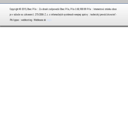
Copyright © 2015, Obec Píla :: Za obsah zodpovedá Obec Píla, Píla č.68, 900 89 Píla :: Internetová stránka obce
je v súlade so zákonom č. 275/2006 Z.z. o informačných systémoch verejnej správy :: technický prevádzkovateľ -
Philippus :: webhosting - Webhouse.sk
login