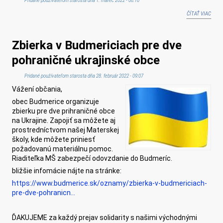
Pridané používateľom
starosta
dňa 1. marec 2022 - 08:16
ČÍTAŤ VIAC
O
OZNÁ
O ZA
Zbierka v Budmericiach pre dve
SPRÁ
KONA
pohraničné ukrajinské obce
Pridané používateľom
starosta
dňa 28. február 2022 - 09:07
Vážení občania,
obec Budmerice organizuje
zbierku pre dve prihraničné obce
na Ukrajine. Zapojiť sa môžete aj
prostredníctvom našej Materskej
školy, kde môžete priniesť
požadovanú materiálnu pomoc.
Riaditeľka MŠ zabezpečí odovzdanie do Budmeríc.
bližšie infomácie nájte na stránke:
https://www.budmerice.sk/oznamy/zbierka-v-budmericiach-
pre-dve-pohranicn...
ĎAKUJEME za každý prejav solidarity s našimi východnými