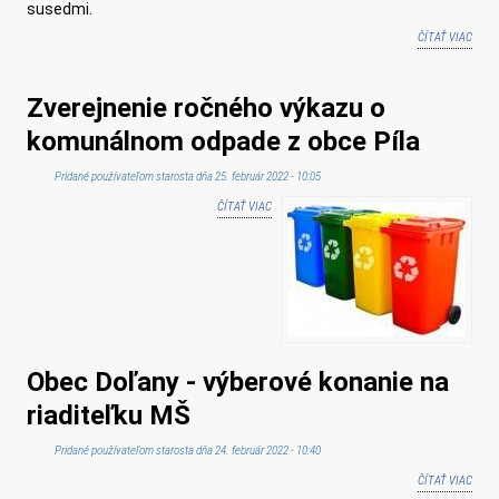
susedmi.
ČÍTAŤ VIAC
O ZB
BUDM
PRE 
Zverejnenie ročného výkazu o
POHR
UKRA
komunálnom odpade z obce Píla
OBCE
Pridané používateľom
starosta
dňa 25. február 2022 - 10:05
ČÍTAŤ VIAC
O ZVEREJNENIE ROČNÉHO VÝKAZU O
KOMUNÁLNOM ODPADE Z OBCE PÍLA
Obec Doľany - výberové konanie na
riaditeľku MŠ
Pridané používateľom
starosta
dňa 24. február 2022 - 10:40
ČÍTAŤ VIAC
O OB