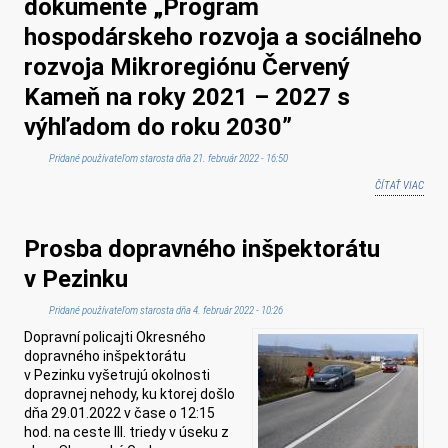
dokumente „Program
PAPI
hospodárskeho rozvoja a sociálneho
rozvoja Mikroregiónu Červený
Kameň na roky 2021 – 2027 s
výhľadom do roku 2030”
Pridané používateľom
starosta
dňa 21. február 2022 - 16:50
ČÍTAŤ VIAC
O OZ
STRA
DOKU
Prosba dopravného inšpektorátu
„PRO
HOSP
v Pezinku
ROZV
SOCI
Pridané používateľom
starosta
dňa 4. február 2022 - 10:26
ROZV
Dopravní policajti Okresného
MIKR
dopravného inšpektorátu
ČERV
v Pezinku vyšetrujú okolnosti
NA R
dopravnej nehody, ku ktorej došlo
2027 
dňa 29.01.2022 v čase o 12:15
VÝHĽ
hod. na ceste III. triedy v úseku z
ROKU