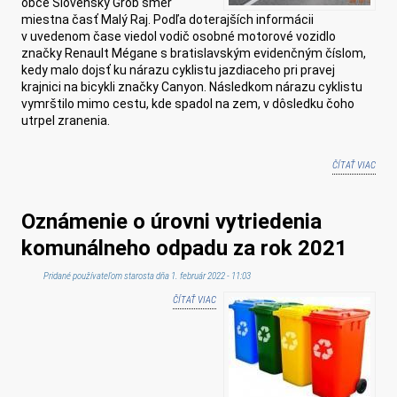
obce Slovenský Grob smer
miestna časť Malý Raj. Podľa doterajších informácii
v uvedenom čase viedol vodič osobné motorové vozidlo
značky Renault Mégane s bratislavským evidenčným číslom,
kedy malo dojsť ku nárazu cyklistu jazdiaceho pri pravej
krajnici na bicykli značky Canyon. Následkom nárazu cyklistu
vymrštilo mimo cestu, kde spadol na zem, v dôsledku čoho
utrpel zranenia.
ČÍTAŤ VIAC
O PR
DOPR
INŠP
Oznámenie o úrovni vytriedenia
V PE
komunálneho odpadu za rok 2021
Pridané používateľom
starosta
dňa 1. február 2022 - 11:03
ČÍTAŤ VIAC
O OZNÁMENIE O ÚROVNI VYTRIEDENIA
KOMUNÁLNEHO ODPADU ZA ROK 2021