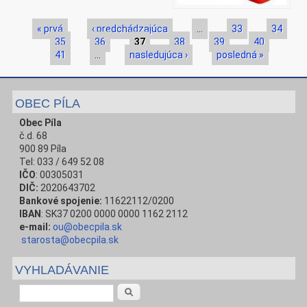
Stránky
« prvá
‹ predchádzajúca
…
33
34
35
36
37
38
39
40
41
…
nasledujúca ›
posledná »
OBEC PÍLA
Obec Píla
č.d. 68
900 89 Píla
Tel: 033 / 649 52 08
IČO
: 00305031
DIČ:
2020643702
Bankové spojenie:
11622112/0200
IBAN
: SK37 0200 0000 0000 1162 2112
e-mail:
ou@obecpila.sk
starosta@obecpila.sk
VYHLADÁVANIE
Vyhľadávanie