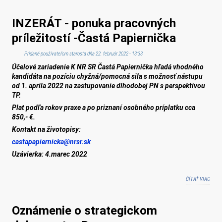
DOĽA
VÝBE
INZERÁT - ponuka pracovných
KONA
NA
príležitostí -Častá Papiernička
RIAD
MŠ
Pridané používateľom
starosta
dňa 22. február 2022 - 13:33
Účelové zariadenie K NR SR Častá Papiernička hľadá vhodného
kandidáta na pozíciu chyžná/pomocná sila s možnosť nástupu
od 1. apríla 2022 na zastupovanie dlhodobej PN s perspektívou
TP.
Plat podľa rokov praxe a po priznaní osobného príplatku cca
850,- €.
Kontakt na životopisy:
castapapiernicka@nrsr.sk
Uzávierka: 4.marec 2022
ČÍTAŤ VIAC
O INZ
PON
PRA
Oznámenie o strategickom
PRÍL
-ČAS