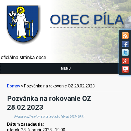
OBEC PÍLA
oficiálna stránka obce
MENU
Nachádzate sa tu
Domov
» Pozvánka na rokovanie OZ 28.02.2023
Pozvánka na rokovanie OZ
28.02.2023
Pridané používateľom
starosta
dňa 24. február 2023 - 20:54
Dátum zasadnutia:
utorok, 28. február 2023 - 19:00