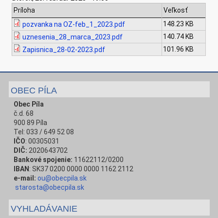
Príloha
Veľkosť
148.23 KB
pozvanka na OZ-feb_1_2023.pdf
140.74 KB
uznesenia_28_marca_2023.pdf
101.96 KB
Zapisnica_28-02-2023.pdf
OBEC PÍLA
Obec Píla
č.d. 68
900 89 Píla
Tel: 033 / 649 52 08
IČO
: 00305031
DIČ:
2020643702
Bankové spojenie:
11622112/0200
IBAN
: SK37 0200 0000 0000 1162 2112
e-mail:
ou@obecpila.sk
starosta@obecpila.sk
VYHLADÁVANIE