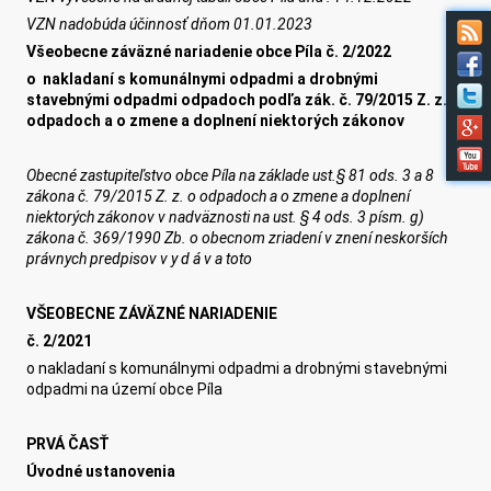
VZN nadobúda účinnosť dňom
0
1
.
0
1
.202
3
Všeobecne záväzné nariadenie obce Píla č.
2
/202
2
o
nakladaní s komunálnymi odpadmi a drobnými
stavebnými odpadmi odpadoch podľa zák. č. 79/2015 Z. z. o
odpadoch a o zmene a doplnení niektorých zákonov
Obecné zastupiteľstvo obce
Píla
na základe ust.§ 81 ods. 3 a 8
zákona č. 79/2015 Z. z. o odpadoch a o zmene a doplnení
niektorých zákonov v nadväznosti na ust. § 4 ods. 3 písm. g)
zákona č. 369/1990 Zb. o obecnom zriadení v znení neskorších
právnych predpisov v y d á v a toto
VŠEOBECNE ZÁVÄZNÉ NARIADENIE
č.
2
/
20
2
1
o nakladaní s komunálnymi odpadmi a drobnými stavebnými
odpadmi na území obce Píla
PRVÁ ČASŤ
Úvodné ustanovenia