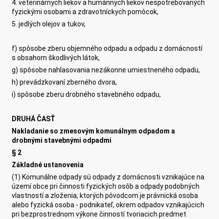
4. veterinárnych liekov a humánnych liekov nespotrebovaných
fyzickými osobami a zdravotníckych pomôcok,
5. jedlých olejov a tukov,
f) spôsobe zberu objemného odpadu a odpadu z domácností
s obsahom škodlivých látok,
g) spôsobe nahlasovania nezákonne umiestneného odpadu,
h) prevádzkovaní zberného dvora,
i) spôsobe zberu drobného stavebného odpadu,
DRUHÁ ČASŤ
Nakladanie so zmesovým komunálnym odpadom a
drobnými stavebnými odpadmi
§ 2
Základné ustanovenia
(1) Komunálne odpady sú odpady z domácnosti vznikajúce na
území obce pri činnosti fyzických osôb a odpady podobných
vlastností a zloženia, ktorých pôvodcom je právnická osoba
alebo fyzická osoba - podnikateľ, okrem odpadov vznikajúcich
pri bezprostrednom výkone činností tvoriacich predmet