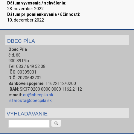
Dátum vyvesenia / schválenia:
28. november 2022
Dátum pripomienkovania / účinnosti:
10. december 2022
OBEC PÍLA
Obec Píla
č.d. 68
900 89 Píla
Tel: 033 / 649 52 08
IČO
: 00305031
DIČ:
2020643702
Bankové spojenie:
11622112/0200
IBAN
: SK37 0200 0000 0000 1162 2112
e-mail:
ou@obecpila.sk
starosta@obecpila.sk
VYHLADÁVANIE
Vyhľadávanie