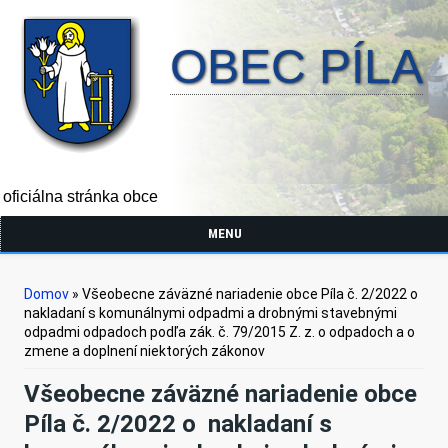
OBEC PÍLA
oficiálna stránka obce
MENU
Nachádzate sa tu
Domov
» Všeobecne záväzné nariadenie obce Píla č. 2/2022 o
nakladaní s komunálnymi odpadmi a drobnými stavebnými
odpadmi odpadoch podľa zák. č. 79/2015 Z. z. o odpadoch a o
zmene a doplnení niektorých zákonov
Všeobecne záväzné nariadenie obce
Píla č. 2/2022 o nakladaní s