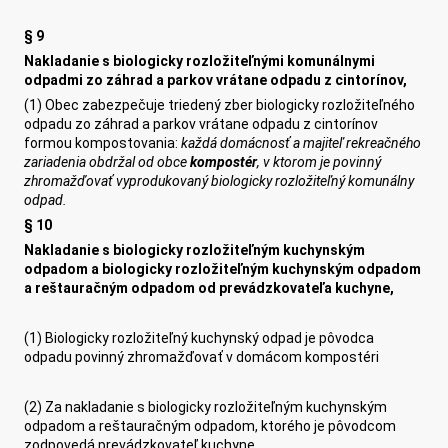
§ 9
Nakladanie s biologicky rozložiteľnými komunálnymi
odpadmi zo záhrad a parkov vrátane odpadu z cintorínov,
(1) Obec zabezpečuje triedený zber biologicky rozložiteľného
odpadu zo záhrad a parkov vrátane odpadu z cintorínov
formou kompostovania:
každá domácnosť a majiteľ rekreačného
zariadenia obdržal od obce
kompostér
, v ktorom
je povinný
zhromažďovať
vyprodukovaný biologicky rozložiteľný komunálny
odpad.
§ 10
Nakladanie s biologicky rozložiteľným kuchynským
odpadom a biologicky rozložiteľným kuchynským odpadom
a reštauračným odpadom od prevádzkovateľa kuchyne,
(1) Biologicky rozložiteľný kuchynský odpad je pôvodca
odpadu povinný zhromažďovať v domácom kompostéri
(2) Za nakladanie s biologicky rozložiteľným kuchynským
odpadom a reštauračným odpadom, ktorého je pôvodcom
zodpovedá prevádzkovateľ kuchyne.