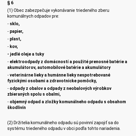
§ 6
(1) Obec zabezpečuje vykonávanie triedeného zberu
komunálnych odpadov pre:
-
sklo,
-
papier,
-
plast,
-
kov,
-
jedlé oleje a tuky
-
elektroodpady z domácností a použité prenosné batérie a
akumulátorov, automobilové batérie a akumulátory
-
veterinárne lieky a humánne lieky nespotrebované
fyzickými osobami a zdravotnícke pomôcky,
-
odpady z obalov a odpady z neobalových výrobkov
zbieraných spolu s obalmi,
-
objemný odpad a zložky komunálneho odpadu s obsahom
škodlivín
(2) Držitelia komunálneho odpadu sú povinní zapojiť sa do
systému triedeného odpadu v obci podľa tohto nariadenia.