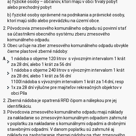
a) fyzické osoby – občanov, ktorí majú v obci trvalý pobyt
alebo prechodný pobyt
b) fyzické osoby oprávnené na podnikania a právnické osoby,
ktorí majú sídlo alebo prevádzku na území obce.
Pôvodcovia zmesového komunálneho odpadu sú povinní stať
sa účastníkmi obecného systému zberu zmesového
komunálneho odpadu.
Obec určuje na zber zmesového komunálneho odpadu obvykle
čierne plastové zberné nádoby:
1 nádoba o objeme 120 litrov s vývozným intervalom 1 krát
za 28 dní, alebo 1 krát za 56 dní
1 nádoba o objeme 240 litrov s vývozným intervalom 1 krát
za 28 dní, alebo 1 krát za 56 dní
1100l nádoba s vývozným intervalom 1 krát za 14 dní, resp
1x za 28 dní výlučne pre majiteľov rekreačných objektov v
obci Píla
Zberná nádoba je opatrená RFID čipom a nálepkou pre jej
identifikáciu.
Pôvodcovia zmesového komunálneho odpadu majú náklady
za nakladanie so zmesovým komunálnym odpadom zahrnuté
v poplatku za nakladanie s komunálnymi odpadmi a drobnými
stavebnými odpadmi. V danom poplatku sú zahrnuté aj
náklady na zaobstaranie zbernej nádoby na zber zmesového