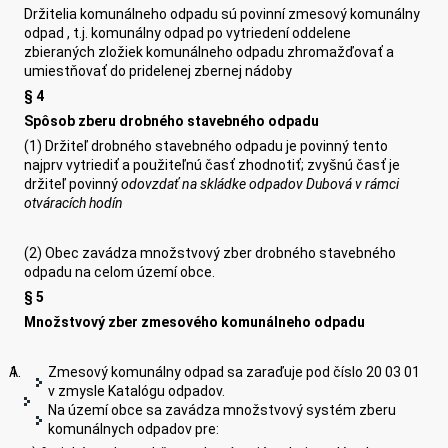
Držitelia komunálneho odpadu sú povinní zmesový komunálny
odpad , t.j. komunálny odpad po vytriedení oddelene
zbieraných zložiek komunálneho odpadu zhromažďovať a
umiestňovať do pridelenej zbernej nádoby
§ 4
Spôsob zberu drobného stavebného odpadu
(1) Držiteľ drobného stavebného odpadu je povinný tento
najprv vytriediť a použiteľnú časť zhodnotiť; zvyšnú časť je
držiteľ povinný
odovzdať na
skládke odpadov Dubová v rámci
otváracích hodín
(2) Obec zavádza množstvový zber drobného stavebného
odpadu na celom území obce.
§ 5
Množstvový zber zmesového komunálneho odpadu
Zmesový komunálny odpad sa zaraďuje pod číslo 20 03 01
v zmysle Katalógu odpadov.
Na území obce sa zavádza množstvový systém zberu
komunálnych odpadov pre: