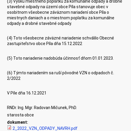
(3) Výšku miestneho poplatku za komunálne odpady a drobné
stavebné odpady na území obce Píla stanovuje obec v
osobitnom všeobecne záväznom nariadení obce Píla o
miestnych daniach a o miestnom poplatku za komunálne
odpady a drobné stavebné odpady.
(4) Toto všeobecne záväzné nariadenie schválilo Obecné
zastupiteľstvo obce Píla dňa 15.12.2022
(5) Toto nariadenie nadobúda účinnosť dňom 01.01.2023.
(6) Týmto nariadením sa ruší pôvodné VZN o odpadoch č.
2/2022
V Píle dňa 16.12.2021
RNDr. Ing. Mgr. Radovan Mičunek, PhD.
starosta obce
dokument:
2_2022_VZN_ODPADY_NAVRH.pdf