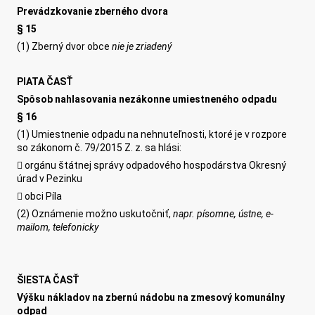
Prevádzkovanie zberného dvora
§ 15
(1) Zberný dvor obce
nie je zri
a
dený
PIATA ČASŤ
Spôsob nahlasovania nezákonne umiestneného odpadu
§ 16
(1) Umiestnenie odpadu na nehnuteľnosti, ktoré je v rozpore
so zákonom č. 79/2015 Z. z. sa hlási:
 orgánu štátnej správy odpadového hospodárstva Okresný
úrad v Pezinku
 obci Píla
(2) Oznámenie možno uskutočniť,
napr. písomne, ústn
e,
e-
mailom,
telefonicky
ŠIESTA ČASŤ
Výšku nákladov na zbernú nádobu na zmesový komunálny
odpad