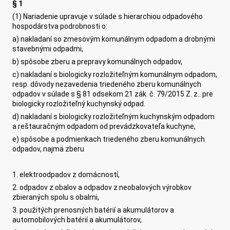
§ 1
(1) Nariadenie upravuje v súlade s hierarchiou odpadového
hospodárstva podrobnosti o:
a) nakladaní so zmesovým komunálnym odpadom a drobnými
stavebnými odpadmi,
b) spôsobe zberu a prepravy komunálnych odpadov,
c) nakladaní s biologicky rozložiteľným komunálnym odpadom,
resp. dôvody nezavedenia triedeného zberu komunálnych
odpadov v súlade s § 81 odsekom 21 zák. č. 79/2015 Z. z.. pre
biologicky rozložiteľný kuchynský odpad.
d) nakladaní s biologicky rozložiteľným kuchynským odpadom
a reštauračným odpadom od prevádzkovateľa kuchyne,
e) spôsobe a podmienkach triedeného zberu komunálnych
odpadov, najmä zberu
1. elektroodpadov z domácností,
2. odpadov z obalov a odpadov z neobalových výrobkov
zbieraných spolu s obalmi,
3. použitých prenosných batérií a akumulátorov a
automobilových batérií a akumulátorov,