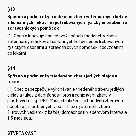
§13
Spôsob a podmienky triedeného zberu veterinárnych liekov
a humánnych liekov nespotrebovaných fyzickými osobami a
zdravotníckych pomôcok
(1) Obec stanovuje nasledovný spôsob triedeného zberu
veterinárnych liekov a humánnych liekov nespotrebovaných
fyzickými osobami a zdravotníckych pomôcok: odovzdaním
do lekární
§14
Spôsob a podmienky triedeného zberu jedlých olejov a
tukov
(1) Obec zabezpečuje vykonávanie triedeného zberu jedlých
olejov a tukov z domácnosti prostredníctvom zberu v
plastových resp. PET fľašiach uložení do hnedých zberných
nádob rozmiestnených v obci. Tiež systémom zberu
3litrových vedierok z každej domácnosti v zberovom intervale
1,5 mesiaca.
ŠTVRTÁ ČASŤ