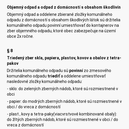
Objemný odpad a odpad z domácností s obsahom škodlivín
Objemný odpad a oddelene zbierané zložky komunálneho
odpadu z domácností s obsahom škodlivých látok sú držitelia
komunálneho odpadu povinní umiestňovať do kontajnerov na
zber objemného odpadu, ktoré obec zabezpečuje na území
obce 2x ročne.
§ 8
Triedený zber skla, papiera, plastov, kovov a obalov z tetra-
pakov
Držitelia komunálneho odpadu sú
povinní
zo zmesového
komunálneho odpadu
triediť
a oddelene umiestňovať
nasledovné zložky komunálneho odpadu:
- sklo: do zelených zberných nádob, ktoré sú rozmiestnené v
obci
- papier: do modrých zberných nádob, ktoré sú rozmiestnené v
obci / do vreca z domácností
- plast , kovy a tetra-paky(viacvrstvové kombinované obaly):
do žltých zberných nádob, ktoré sú rozmiestnené v obci / do
vreca z domácností