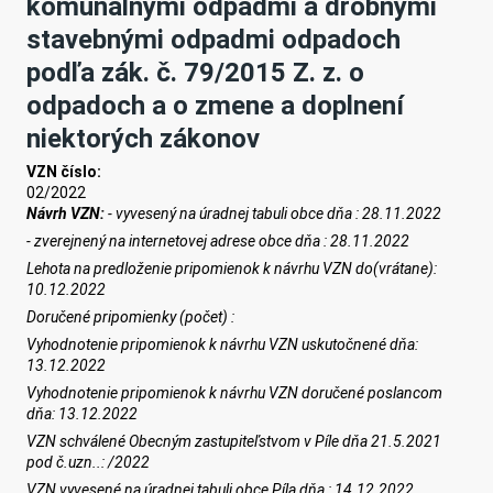
komunálnymi odpadmi a drobnými
stavebnými odpadmi odpadoch
podľa zák. č. 79/2015 Z. z. o
odpadoch a o zmene a doplnení
niektorých zákonov
VZN číslo:
02/2022
Návrh
VZN:
- vyvesený na úradnej tabuli obce dňa :
2
8
.
11
.202
2
- zverejnený na internetovej adrese obce dňa :
2
8
.
11
.202
2
Lehota na predloženie pripomienok k návrhu VZN do(vrátane):
1
0
.
12
.202
2
Doručené pripomienky (počet) :
Vyhodnotenie pripomienok k návrhu VZN uskutočnené dňa:
1
3
.
12
.202
2
Vyhodnotenie pripomienok k návrhu VZN doručené poslancom
dňa:
1
3
.
12
.202
2
VZN schválené Obecným zastupiteľstvom v Píle dňa
21
.
5
.2021
pod č.uzn..: /202
2
VZN vyvesené na úradnej tabuli obce Píla dňa :
1
4
.
12
.202
2