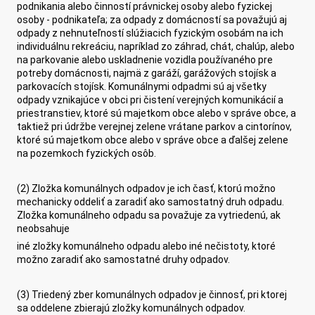
podnikania alebo činností právnickej osoby alebo fyzickej
osoby - podnikateľa; za odpady z domácností sa považujú aj
odpady z nehnuteľností slúžiacich fyzickým osobám na ich
individuálnu rekreáciu, napríklad zo záhrad, chát, chalúp, alebo
na parkovanie alebo uskladnenie vozidla používaného pre
potreby domácnosti, najmä z garáží, garážových stojísk a
parkovacích stojísk. Komunálnymi odpadmi sú aj všetky
odpady vznikajúce v obci pri čistení verejných komunikácií a
priestranstiev, ktoré sú majetkom obce alebo v správe obce, a
taktiež pri údržbe verejnej zelene vrátane parkov a cintorínov,
ktoré sú majetkom obce alebo v správe obce a ďalšej zelene
na pozemkoch fyzických osôb.
(2) Zložka komunálnych odpadov je ich časť, ktorú možno
mechanicky oddeliť a zaradiť ako samostatný druh odpadu.
Zložka komunálneho odpadu sa považuje za vytriedenú, ak
neobsahuje
iné zložky komunálneho odpadu alebo iné nečistoty, ktoré
možno zaradiť ako samostatné druhy odpadov.
(3) Triedený zber komunálnych odpadov je činnosť, pri ktorej
sa oddelene zbierajú zložky komunálnych odpadov.