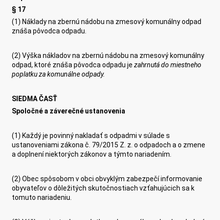
§ 17
(1) Náklady na zbernú nádobu na zmesový komunálny odpad
znáša pôvodca odpadu.
(2) Výška nákladov na zbernú nádobu na zmesový komunálny
odpad, ktoré znáša pôvodca odpadu je
zahrnut
á
do miestneho
poplatku za komunálne odpady.
SIEDMA ČASŤ
Spoločné a záverečné ustanovenia
(1) Každý je povinný nakladať s odpadmi v súlade s
ustanoveniami zákona č. 79/2015 Z. z. o odpadoch a o zmene
a doplnení niektorých zákonov a týmto nariadením.
(2) Obec spôsobom v obci obvyklým zabezpečí informovanie
obyvateľov o dôležitých skutočnostiach vzťahujúcich sa k
tomuto nariadeniu.