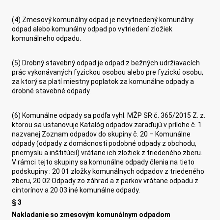
(4) Zmesový komunálny odpad je nevytriedený komunálny
odpad alebo komunálny odpad po vytriedení zložiek
komunálneho odpadu.
(5) Drobný stavebný odpad je odpad z bežných udržiavacích
prác vykonávaných fyzickou osobou alebo pre fyzickú osobu,
za ktorý sa platí miestny poplatok za komunálne odpady a
drobné stavebné odpady.
(6) Komunálne odpady sa podľa vyhl. MŽP SR č. 365/2015 Z. z.
ktorou sa ustanovuje Katalóg odpadov zaraďujú v prílohe č. 1
nazvanej Zoznam odpadov do skupiny č. 20 – Komunálne
odpady (odpady z domácnosti podobné odpady z obchodu,
priemyslu a inštitúcií) vrátane ich zložiek z triedeného zberu.
V rámci tejto skupiny sa komunálne odpady členia na tieto
podskupiny : 20 01 zložky komunálnych odpadov z triedeného
zberu, 20 02 Odpady zo záhrad a z parkov vrátane odpadu z
cintorínov a 20 03 iné komunálne odpady.
§ 3
Nakladanie so zmesovým komunálnym odpadom