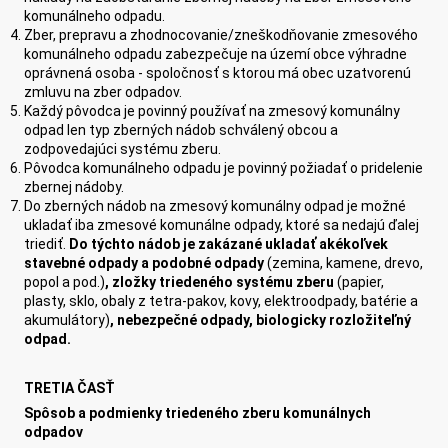
komunálneho odpadu.
Zber, prepravu a zhodnocovanie/zneškodňovanie zmesového
komunálneho odpadu zabezpečuje na území obce výhradne
oprávnená osoba - spoločnosť s ktorou má obec uzatvorenú
zmluvu na zber odpadov.
Každý pôvodca je povinný používať na zmesový komunálny
odpad len typ zberných nádob schválený obcou a
zodpovedajúci systému zberu.
Pôvodca komunálneho odpadu je povinný požiadať o pridelenie
zbernej nádoby.
Do zberných nádob na zmesový komunálny odpad je možné
ukladať iba zmesové komunálne odpady, ktoré sa nedajú ďalej
triediť.
Do týchto nádob je zakázané ukladať akékoľvek
stavebné odpady a podobné odpady
(zemina, kamene, drevo,
popol a pod.)
, zložky triedeného systému zberu
(papier,
plasty, sklo, obaly z tetra-pakov, kovy, elektroodpady, batérie a
akumulátory)
, nebezpečné odpady, biologicky rozložiteľný
odpad.
TRETIA ČASŤ
Spôsob a podmienky triedeného zberu komunálnych
odpadov