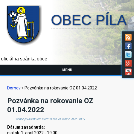
OBEC PÍLA
oficiálna stránka obce
MENU
Nachádzate sa tu
Domov
» Pozvánka na rokovanie OZ 01.04.2022
Pozvánka na rokovanie OZ
01.04.2022
Pridané používateľom
starosta
dňa 29. marec 2022 - 10:12
Dátum zasadnutia:
piatok, 1. apríl 2022 - 19:00