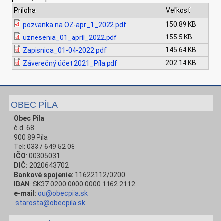
Príloha
Veľkosť
150.89 KB
pozvanka na OZ-apr_1_2022.pdf
155.5 KB
uznesenia_01_apríl_2022.pdf
145.64 KB
Zapisnica_01-04-2022.pdf
202.14 KB
Záverečný účet 2021_Píla.pdf
OBEC PÍLA
Obec Píla
č.d. 68
900 89 Píla
Tel: 033 / 649 52 08
IČO
: 00305031
DIČ:
2020643702
Bankové spojenie:
11622112/0200
IBAN
: SK37 0200 0000 0000 1162 2112
e-mail:
ou@obecpila.sk
starosta@obecpila.sk