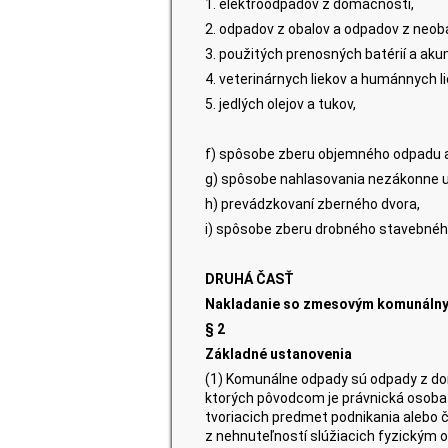
1. elektroodpadov z domácností,
2. odpadov z obalov a odpadov z neob
3. použitých prenosných batérií a aku
4. veterinárnych liekov a humánnych
5. jedlých olejov a tukov,
f) spôsobe zberu objemného odpadu a
g) spôsobe nahlasovania nezákonne 
h) prevádzkovaní zberného dvora,
i) spôsobe zberu drobného stavebné
DRUHÁ ČASŤ
Nakladanie so zmesovým komunáln
§ 2
Základné ustanovenia
(1) Komunálne odpady sú odpady z dom
ktorých pôvodcom je právnická osoba 
tvoriacich predmet podnikania alebo č
z nehnuteľností slúžiacich fyzickým o