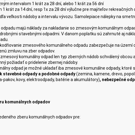
ným intervalom 1 krát za 28 dní, alebo 1 krát za 56 dní
 krát za 14 dní, resp 1x za 28 dní výlučne pre majiteľov rekreačných o
ľa veľkosti nádoby a intervalu vývozu. Samolepiace nálepky na smetn
odpadu majú náklady za nakladanie so zmesovým komunálnym odpad
drobnými stavebnými odpadmi. V danom poplatku sú zahrnuté aj nákl
adu.
škodňovanie zmesového komunálneho odpadu zabezpečuje na území o
enú zmluvu na zber odpadov.
a zmesový komunálny odpad len typ zberných nádob schválený obcou 
ý požiadať o pridelenie zbernej nádoby.
lny odpad je možné ukladať iba zmesové komunálne odpady, ktoré sa n
ek stavebné odpady a podobné odpady
(zemina, kamene, drevo, popol
etra-pakov, kovy, elektroodpady, batérie a akumulátory)
, nebezpečné odp
eru komunálnych odpadov
iedeného zberu komunálnych odpadov pre: