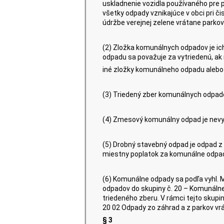
uskladnenie vozidla používaného pre 
všetky odpady vznikajúce v obci pri či
údržbe verejnej zelene vrátane parko
(2) Zložka komunálnych odpadov je i
odpadu sa považuje za vytriedenú, a
iné zložky komunálneho odpadu alebo
(3) Triedený zber komunálnych odpadov
(4) Zmesový komunálny odpad je nevy
(5) Drobný stavebný odpad je odpad z
miestny poplatok za komunálne odpa
(6) Komunálne odpady sa podľa vyhl. 
odpadov do skupiny č. 20 – Komunálne
triedeného zberu. V rámci tejto skup
20 02 Odpady zo záhrad a z parkov vr
§ 3