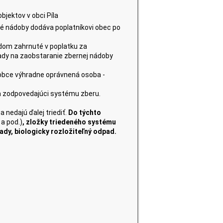
bjektov v obci Píla
é nádoby dodáva poplatníkovi obec po
om zahrnuté v poplatku za
ady na zaobstaranie zbernej nádoby
bce výhradne oprávnená osoba -
a zodpovedajúci systému zberu.
edajú ďalej triediť.
Do týchto
 a pod.)
, zložky triedeného systému
ady, biologicky rozložiteľný odpad.