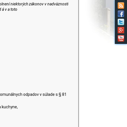
plnení niektorých zákonov v nadväznosti
 á v a toto
komunálnych odpadov v súlade s § 81
a kuchyne,