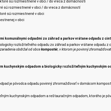
 ktoré sú rozmiestnené v obci / do vreca z domácností
toré sú rozmiestnené v obci / do vreca z domácností
ktoré sú rozmiestnené v obci
iestnenej v obci
nými komunálnymi odpadmi zo záhrad a parkov vrátane odpadu z cint
iologicky rozložiteľného odpadu zo záhrad a parkov vrátane odpadu z
 zariadenia obdržal od obce
kompostér
, v ktorom
je povinný zhromažďova
ľným kuchynským odpadom a biologicky rozložiteľným kuchynským
ký odpad je pôvodca odpadu povinný zhromažďovať v domácom kompost
ložiteľným kuchynským odpadom a reštauračným odpadom, ktorého je 