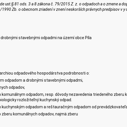
de ust.§ 81 ods. 3 a 8 zákona č. 79/2015 Z. z. o odpadoch a o zmene a do
69/1990 Zb. o obecnom zriadení v znení neskorších právnych predpisov v y d
 drobnými stavebnými odpadmi na území obce Píla
ierarchiou odpadového hospodárstva podrobnosti o:
ym odpadom a drobnými stavebnými odpadmi,
nych odpadov,
ľným komunálnym odpadom, resp. dôvody nezavedenia triedeného zberu 
biologicky rozložiteľný kuchynský odpad.
ľným kuchynským odpadom a reštauračným odpadom od prevádzkovateľ
o zberu komunálnych odpadov, najmä zberu