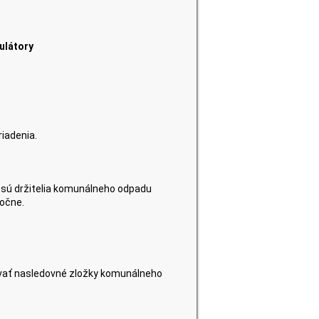
ulátory
riadenia.
sú držitelia komunálneho odpadu
ročne.
vať nasledovné zložky komunálneho