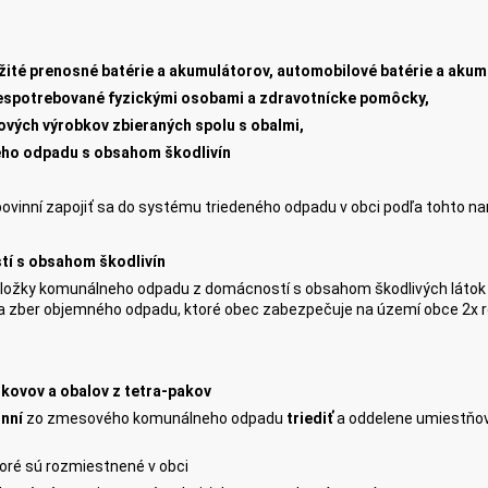
ité prenosné batérie a akumulátorov, automobilové batérie a akum
 nespotrebované fyzickými osobami a zdravotnícke pomôcky,
ových výrobkov zbieraných spolu s obalmi,
ho odpadu s obsahom škodlivín
ovinní zapojiť sa do systému triedeného odpadu v obci podľa tohto na
í s obsahom škodlivín
ložky komunálneho odpadu z domácností s obsahom škodlivých látok 
na zber objemného odpadu, ktoré obec zabezpečuje na území obce 2x 
, kovov a obalov z tetra-pakov
inní
zo zmesového komunálneho odpadu
triediť
a oddelene umiestňo
toré sú rozmiestnené v obci