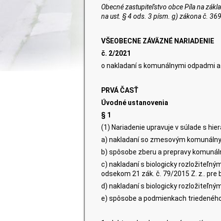
Obecné zastupiteľstvo obce
Píla
na zákla
na ust. § 4 ods. 3 písm. g) zákona č. 3
VŠEOBECNE ZÁVÄZNÉ NARIADENIE
č.
2
/
20
2
1
o nakladaní s komunálnymi odpadmi a
PRVÁ ČASŤ
Úvodné ustanovenia
§ 1
(1) Nariadenie upravuje v súlade s h
a) nakladaní so zmesovým komunáln
b) spôsobe zberu a prepravy komunál
c) nakladaní s biologicky rozložite
odsekom 21 zák. č. 79/2015 Z. z.. pre 
d) nakladaní s biologicky rozložite
e) spôsobe a podmienkach triedenéh