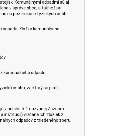
 stojísk. Komunálnymi odpadmi sú aj
ebo v správe obce, a taktiež pri
elene na pozemkoch fyzických osôb.
ruh odpadu. Zložka komunálneho
dov.
iek komunálneho odpadu.
ickú osobu, za ktorý sa platí
jú v prílohe č. 1 nazvanej Zoznam
nštitúcií) vrátane ich zložiek z
unálnych odpadov z triedeného zberu,