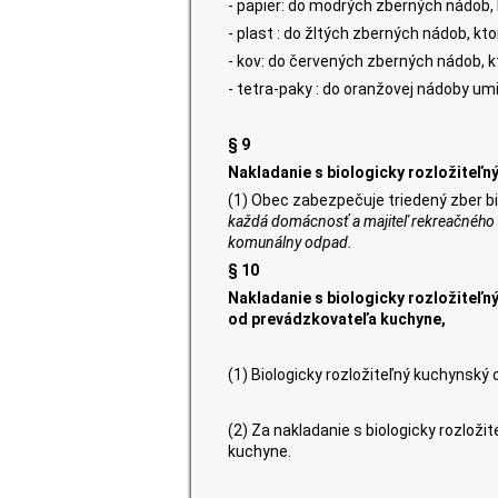
- papier: do modrých zberných nádob,
- plast : do žltých zberných nádob, k
- kov: do červených zberných nádob, 
- tetra-paky : do oranžovej nádoby um
§ 9
Nakladanie s biologicky rozložiteľ
(1) Obec zabezpečuje triedený zber b
každá domácnosť a majiteľ rekreačného
komunálny odpad.
§ 10
Nakladanie s biologicky rozložite
od prevádzkovateľa kuchyne,
(1) Biologicky rozložiteľný kuchyns
(2) Za nakladanie s biologicky roz
kuchyne.