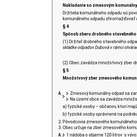
Nakladanie so zmesovým komunál
Držitelia komunálneho odpadu sú povi
komunálneho odpadu zhromažďovať a 
§ 4
Spôsob zberu drobného stavebného
(1) Držiteľ drobného stavebného odpad
skládke odpadov Dubová v rámci otvára
(2) Obec zavádza množstvový zber d
§ 5
Množstvový zber zmesového komun
Zmesový komunálny odpad sa zaraď
Na území obce sa zavádza množs
a) fyzické osoby – občanov, ktorí maj
b) fyzické osoby oprávnené na podnika
Pôvodcovia zmesového komunálneho 
Obec určuje na zber zmesového komun
1 nádoba o objeme 120 litrov s vývoz