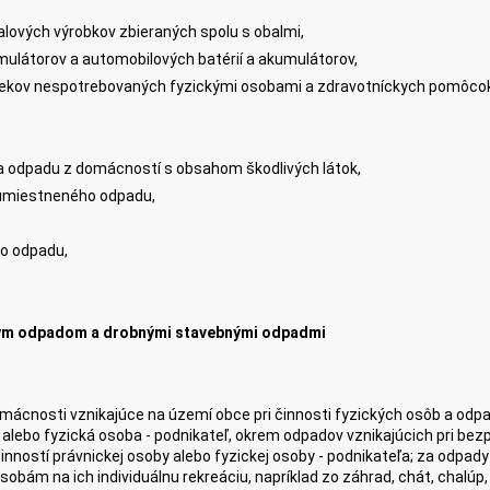
alových výrobkov zbieraných spolu s obalmi,
mulátorov a automobilových batérií a akumulátorov,
 liekov nespotrebovaných fyzickými osobami a zdravotníckych pomôco
 odpadu z domácností s obsahom škodlivých látok,
umiestneného odpadu,
ho odpadu,
ym odpadom a drobnými stavebnými odpadmi
ácnosti vznikajúce na území obce pri činnosti fyzických osôb a odpa
alebo fyzická osoba - podnikateľ, okrem odpadov vznikajúcich pri be
inností právnickej osoby alebo fyzickej osoby - podnikateľa; za odpa
sobám na ich individuálnu rekreáciu, napríklad zo záhrad, chát, chalúp