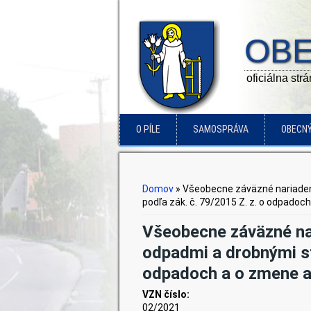
OBE
oficiálna str
O PÍLE
SAMOSPRÁVA
OBECN
Nachádzate sa tu
Domov
» Všeobecne záväzné nariaden
podľa zák. č. 79/2015 Z. z. o odpadoc
Všeobecne záväzné na
odpadmi a drobnými s
odpadoch a o zmene a
VZN číslo:
02/2021