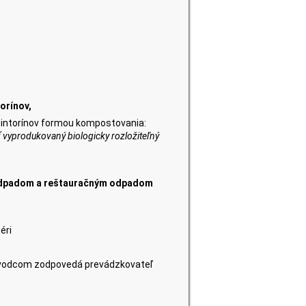
orínov,
 cintorínov formou kompostovania:
ť
vyprodukovaný biologicky rozložiteľný
 odpadom a reštauračným odpadom
éri
pôvodcom zodpovedá prevádzkovateľ