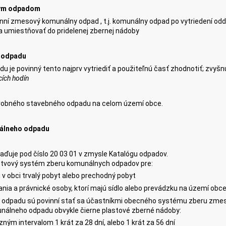
nym odpadom
nní zmesový komunálny odpad , t.j. komunálny odpad po vytriedení odd
umiestňovať do pridelenej zbernej nádoby
 odpadu
u je povinný tento najprv vytriediť a použiteľnú časť zhodnotiť; zvyšnú
cích hodín
robného stavebného odpadu na celom území obce.
álneho odpadu
uje pod číslo 20 03 01 v zmysle Katalógu odpadov.
tvový systém zberu komunálnych odpadov pre:
ú v obci trvalý pobyt alebo prechodný pobyt
nia a právnické osoby, ktorí majú sídlo alebo prevádzku na území obce
odpadu sú povinní stať sa účastníkmi obecného systému zberu zme
álneho odpadu obvykle čierne plastové zberné nádoby:
ným intervalom 1 krát za 28 dní, alebo 1 krát za 56 dní