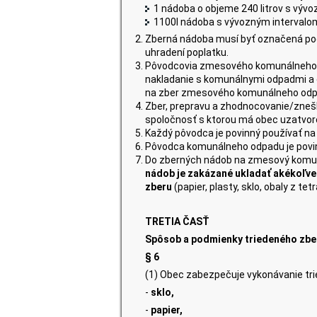
1 nádoba o objeme 240 litrov s vývoz
1100l nádoba s vývozným intervalom 1
Zberná nádoba musí byť označená pod
uhradení poplatku.
Pôvodcovia zmesového komunálneho 
nakladanie s komunálnymi odpadmi a 
na zber zmesového komunálneho odp
Zber, prepravu a zhodnocovanie/zne
spoločnosť s ktorou má obec uzatvor
Každý pôvodca je povinný používať n
Pôvodca komunálneho odpadu je povinn
Do zberných nádob na zmesový komuná
nádob je zakázané ukladať akékoľv
zberu
(papier, plasty, sklo, obaly z t
TRETIA ČASŤ
Spôsob a podmienky triedeného zb
§ 6
(1) Obec zabezpečuje vykonávanie tr
-
sklo,
-
papier,