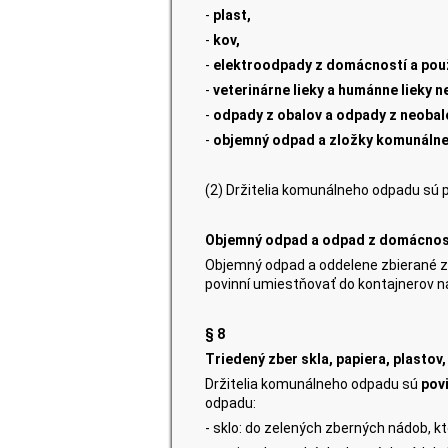
-
plast,
-
kov,
-
elektroodpady z domácností a použ
-
veterinárne lieky a humánne lieky
-
odpady z obalov a odpady z neobal
-
objemný odpad a zložky komunálne
(2) Držitelia komunálneho odpadu sú p
Objemný odpad a odpad z domácnost
Objemný odpad a oddelene zbierané z
povinní umiestňovať do kontajnerov 
§ 8
Triedený zber skla, papiera, plastov
Držitelia komunálneho odpadu sú
pov
odpadu:
- sklo: do zelených zberných nádob, k