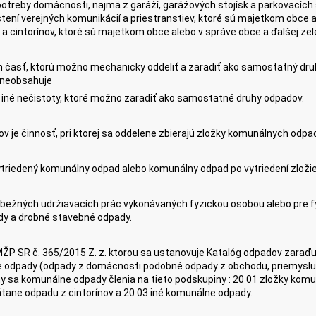
potreby domácnosti, najmä z garáží, garážových stojísk a parkovacích
stení verejných komunikácií a priestranstiev, ktoré sú majetkom obce al
v a cintorínov, ktoré sú majetkom obce alebo v správe obce a ďalšej z
ch časť, ktorú možno mechanicky oddeliť a zaradiť ako samostatný d
k neobsahuje
 iné nečistoty, ktoré možno zaradiť ako samostatné druhy odpadov.
 je činnosť, pri ktorej sa oddelene zbierajú zložky komunálnych odpa
triedený komunálny odpad alebo komunálny odpad po vytriedení zlož
 bežných udržiavacích prác vykonávaných fyzickou osobou alebo pre fyz
dy a drobné stavebné odpady.
MŽP SR č. 365/2015 Z. z. ktorou sa ustanovuje Katalóg odpadov zaraďu
 odpady (odpady z domácnosti podobné odpady z obchodu, priemyslu a i
iny sa komunálne odpady členia na tieto podskupiny : 20 01 zložky kom
átane odpadu z cintorínov a 20 03 iné komunálne odpady.