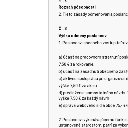
Čl. 2
Rozsah pôsobnosti
2. Tieto zásady odmeňovania poslanc
Čl. 3
Výška odmeny poslancov
1. Poslancovi obecného zastupiteľstv
a) účasť na pracovnom stretnutí posl
7,50 € za rokovanie,
b) účasť na zasadnutí obecného zastu
c) aktívnu spoluprácu pri organizova
výške 7,50 € za akciu.
d) predloženie samostatného návrhu V
výške 7,50 € za každý návrh
e) správa webového sídla obce 75,- €/
2. Poslancovi vykonávajúcemu funkci
ustanovené starostom, patrí za vykon