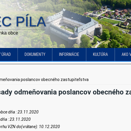
C PÍLA
ánka obce
Ý ÚRAD
DOKUMENTY
INFORMÁCIE
KULTÚRA
AKO 
odmeňovania poslancov obecného zastupiteľstva
ásady odmeňovania poslancov obecného za
 obce dňa :
23
.
11
.20
20
 dňa :
23
.
11
.20
20
ávrhu VZN do(v
rá
tane):
10
.
1
2
.20
20