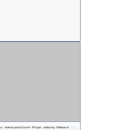
ávy :: technický prevádzkovateľ - Philippus :: webhosting - Webhouse.sk
login