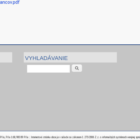
ancov.pdf
:
VYHLADÁVANIE
Vyhľadávanie
la, Píla č.68, 900 89 Píla :: Internetová stránka obce je v súlade so zákonom č. 275/2006 Z.z. o informačných systémoch verejnej spr