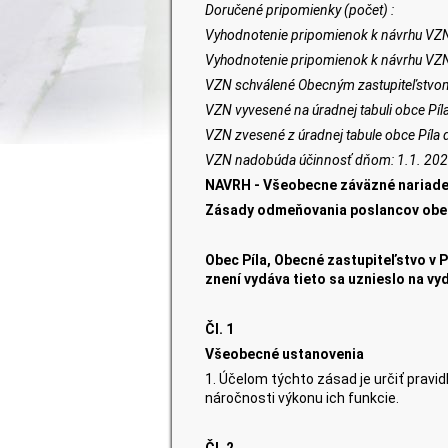
Doručené pripomienky (počet) :
Vyhodnotenie pripomienok k návrhu VZ
Vyhodnotenie pripomienok k návrhu VZ
VZN schválené Obecným zastupiteľstvo
VZN vyvesené na úradnej tabuli obce Píla
VZN zvesené z úradnej tabule obce Píla 
VZN nadobúda účinnosť dňom: 1.1. 20
NAVRH - Všeobecne záväzné nariadeni
Zásady odmeňovania poslancov obe
Obec Píla, Obecné zastupiteľstvo v P
znení vydáva tieto sa uznieslo na v
Čl. 1
Všeobecné ustanovenia
1. Účelom týchto zásad je určiť pravi
náročnosti výkonu ich funkcie.