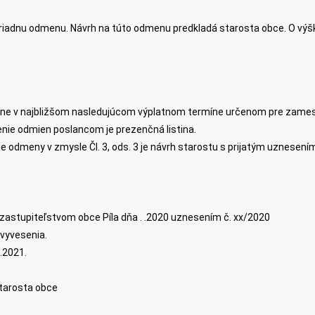
iadnu odmenu. Návrh na túto odmenu predkladá starosta obce. O výš
očne v najbližšom nasledujúcom výplatnom termíne určenom pre zame
enie odmien poslancom je prezenčná listina.
ie odmeny v zmysle Čl. 3, ods. 3 je návrh starostu s prijatým uznesení
zastupiteľstvom obce Píla dňa . .2020 uznesením č. xx/2020
vyvesenia.
.2021.
tarosta obce