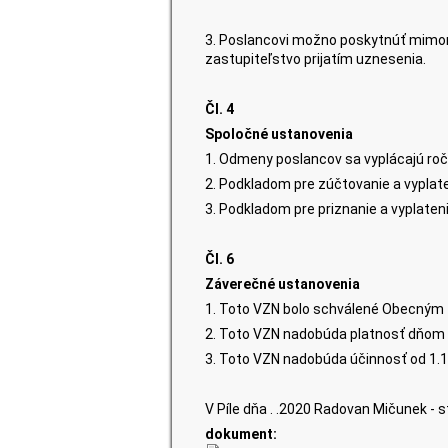
3. Poslancovi možno poskytnúť mimor
zastupiteľstvo prijatím uznesenia.
Čl. 4
Spoločné ustanovenia
1. Odmeny poslancov sa vyplácajú r
2. Podkladom pre zúčtovanie a vyplat
3. Podkladom pre priznanie a vyplaten
Čl. 6
Záverečné ustanovenia
1. Toto VZN bolo schválené Obecným 
2. Toto VZN nadobúda platnosť dňom 
3. Toto VZN nadobúda účinnosť od 1.1
V Píle dňa . .2020
Radovan Mičunek - s
dokument: