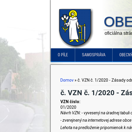
OBE
oficiálna str
O PÍLE
SAMOSPRÁVA
OBECN
Nachádzate sa tu
Domov
» č. VZN č. 1/2020 - Zásady 
č. VZN č. 1/2020 - Z
VZN číslo:
01/2020
Návrh
VZN:
- vyvesený na úradnej tabuli
- zverejnený na internetovej adrese obce
Lehota na predloženie pripomienok k n