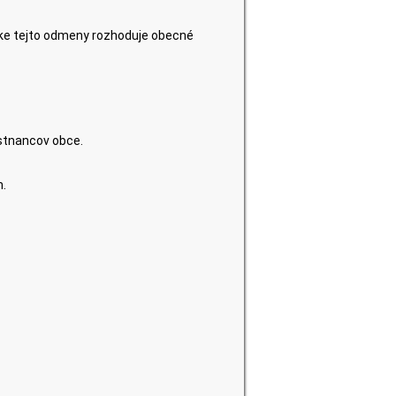
ke tejto odmeny rozhoduje obecné
stnancov obce.
m.