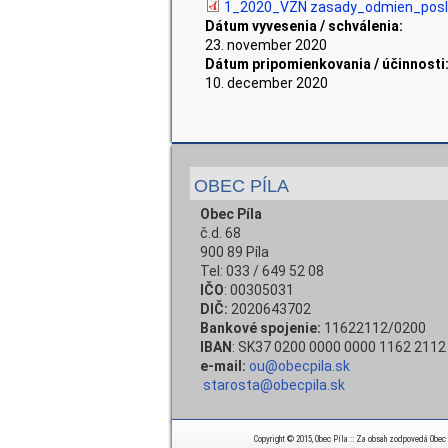
1_2020_VZN zasady_odmien_posl
Dátum vyvesenia / schválenia:
23. november 2020
Dátum pripomienkovania / účinnosti
10. december 2020
OBEC PÍLA
Obec Píla
č.d. 68
900 89 Píla
Tel: 033 / 649 52 08
IČO
: 00305031
DIČ:
2020643702
Bankové spojenie:
11622112/0200
IBAN
: SK37 0200 0000 0000 1162 2112
e-mail:
ou@obecpila.sk
starosta@obecpila.sk
Copyright © 2015, Obec Píla :: Za obsah zodpovedá Obec Pí