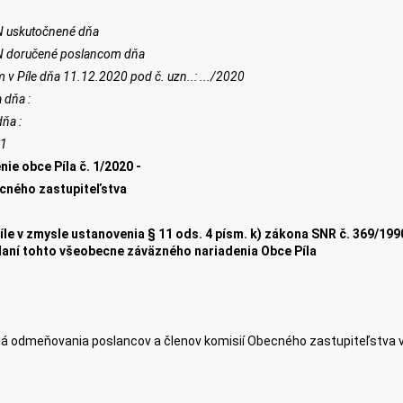
N uskutočnené dňa
N doručené poslancom dňa
m v
Píle
dňa
11
.
12
.20
20
pod č.
uzn..
:
.../
20
20
 dňa :
dňa :
21
e obce Píla č. 1/2020 -
cného zastupiteľstva
íle v zmysle ustanovenia § 11 ods. 4 písm. k) zákona SNR č. 369/19
ydaní tohto všeobecne záväzného nariadenia Obce Píla
dlá odmeňovania poslancov a členov komisií Obecného zastupiteľstva v 