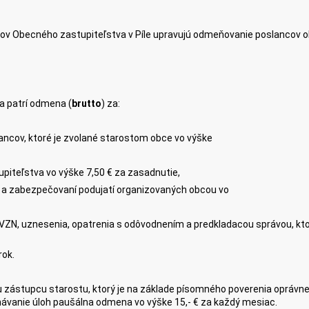
ov Obecného zastupiteľstva v Píle upravujú odmeňovanie poslancov o
a patrí odmena (
brutto
) za:
ancov, ktoré je zvolané starostom obce vo výške
piteľstva vo výške 7,50 € za zasadnutie,
ní a zabezpečovaní podujatí organizovaných obcou vo
ZN, uznesenia, opatrenia s odôvodnením a predkladacou správou, ktor
rok.
u zástupcu starostu,
ktorý je na základe písomného poverenia oprávne
ávanie úloh paušálna odmena vo výške 15,- € za každý mesiac.