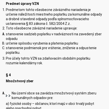
Predmet úpravy VZN
Predmetom tohto všeobecne záväzného nariadenia je
určenie náležitosti miestneho poplatku za komunálne odpady
a drobné stavebné odpady podľa splnomocňovacieho
ustanovenia § 83 zákona č. 582/2004 Z.z..
Toto všeobecne záväzné nariadenie upravuje:
stanovenie sadzieb poplatku v nadväznosti na zavedený zber
odpadu
určenie spôsobu vyrubenia a platenia poplatku
stanovenie podmienok pre vrátenie, zníženie a odpustenie
poplatku.
Pre účely tohto VZN sa zdaňovacím obdobím poplatku
rozumie kalendárny rok.
§ 4
Množstvový zber
Na území obce sa zavádza množstvový systém zberu
komunálnych odpadov pre:
a) fyzické osoby – občanov, ktorí majú v obci trvalý pobyt
alebo prechodný pobyt