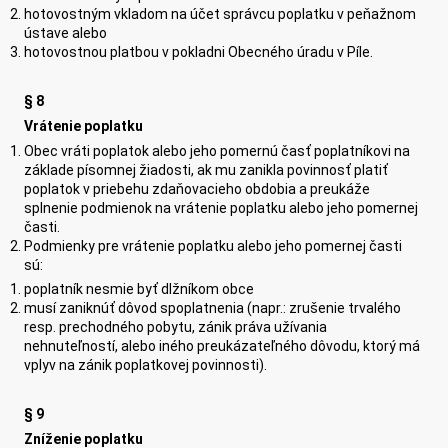
hotovostným vkladom na účet správcu poplatku v peňažnom
ústave alebo
hotovostnou platbou v pokladni Obecného úradu v Píle.
§ 8
Vrátenie poplatku
Obec vráti poplatok alebo jeho pomernú časť poplatníkovi na
základe písomnej žiadosti, ak mu zanikla povinnosť platiť
poplatok v priebehu zdaňovacieho obdobia a preukáže
splnenie podmienok na vrátenie poplatku alebo jeho pomernej
časti.
Podmienky pre vrátenie poplatku alebo jeho pomernej časti
sú:
poplatník nesmie byť dlžníkom obce
musí zaniknúť dôvod spoplatnenia (napr.: zrušenie trvalého
resp. prechodného pobytu, zánik práva užívania
nehnuteľností, alebo iného preukázateľného dôvodu, ktorý má
vplyv na zánik poplatkovej povinnosti).
§ 9
Zníženie poplatku