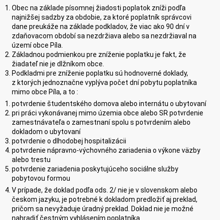
Obec na základe písomnej žiadosti poplatok zníži podľa
najnižšej sadzby za obdobie, za ktoré poplatník správcovi
dane preukáže na základe podkladov, že viac ako 90 dní v
zdaňovacom období sa nezdržiava alebo sa nezdržiaval na
území obce Píla.
Základnou podmienkou pre zníženie poplatku je fakt, že
žiadateľ nie je dlžníkom obce.
Podkladmi pre zníženie poplatku sú hodnoverné doklady,
z ktorých jednoznačne vyplýva počet dní pobytu poplatníka
mimo obce Píla, a to :
potvrdenie študentského domova alebo internátu o ubytovaní
pri práci vykonávanej mimo územia obce alebo SR potvrdenie
zamestnávateľa o zamestnaní spolu s potvrdením alebo
dokladom o ubytovaní
potvrdenie o dlhodobej hospitalizácii
potvrdenie nápravno-výchovného zariadenia o výkone väzby
alebo trestu
potvrdenie zariadenia poskytujúceho sociálne služby
pobytovou formou
V prípade, že doklad podľa ods. 2/ nie je v slovenskom alebo
českom jazyku, je potrebné k dokladom predložiť aj preklad,
pričom sa nevyžaduje úradný preklad. Doklad nie je možné
nahradiť čestným vyhlásením poplatníka.