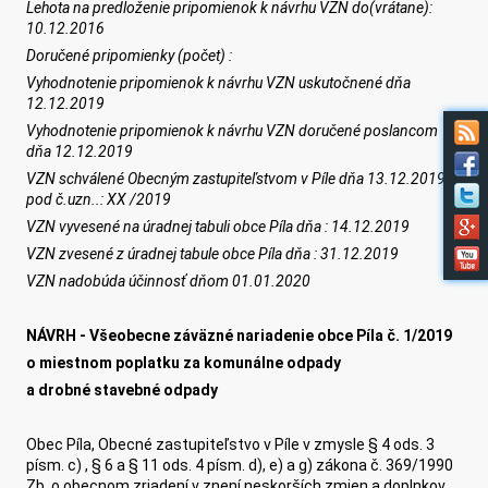
Lehota na predloženie pripomienok k návrhu VZN do(v
rá
tane):
10
.
12
.2016
Doručené pripomienky (počet) :
Vyhodnotenie pripomienok k návrhu VZN uskutočnené dňa
12.12.2019
Vyhodnotenie pripomienok k návrhu VZN doručené poslancom
dňa 12.12.2019
VZN schválené Obecným zastupiteľstvom v
Píle
dňa
13
.
12.2019
pod č.
uzn..
:
XX
/201
9
VZN vyvesené na úradnej tabuli obce Píla dňa : 14.12.2019
VZN zvesené z úradnej tabule obce Píla dňa : 31.12.2019
VZN nadobúda účinnosť dňom 01.01.2020
NÁVRH - Všeobecne záväzné nariadenie obce Píla č. 1/2019
o miestnom poplatku za komunálne odpady
a drobné stavebné odpady
Obec Píla, Obecné zastupiteľstvo v Píle v zmysle § 4 ods. 3
písm. c) , § 6 a § 11 ods. 4 písm. d), e) a g) zákona č. 369/1990
Zb. o obecnom zriadení v znení neskorších zmien a doplnkov