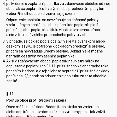
potvrdenie o zaplatení poplatku za zdaňovacie obdobie od inej
obce, ak sa poplatník s trvalým alebo prechodným pobytom
v obci Píla, dlhodobo zdržiava na jej území.
Odpustenie poplatku sa nevzťahuje na dočasné pobyty
v rekreačných chatách a chalupách, kde poplatník platí
príslušnej obci poplatok z titulu vlastníctva nehnuteľnosti
a nie z titulu súvislého prechodného pobytu v obci.
V prípade, že doklad podľa ods. 2/ nie je v slovenskom alebo
českom jazyku, je potrebné k dokladom predložiť aj preklad,
pričom sa nevyžaduje úradný preklad. Doklad nie je možné
nahradiť čestným vyhlásením poplatníka.
Ak si v zdaňovacom období poplatník neuplatní nárok na
odpustenie poplatku do 31.11. príslušného kalendárneho roka
podaním žiadosti a v tejto lehote nepredloží príslušné doklady
podľa ods. 2/, nárok na odpustenie poplatku za toto obdobie
zaniká.
§ 11
Postup obce proti tvrdosti zákona
Obec môže na základe žiadosti poplatníka na zmiernenie
alebo odstránenie tvrdosti zákona vyrubený poplatok znížiť
alebo odpustiť rozhodnutím.