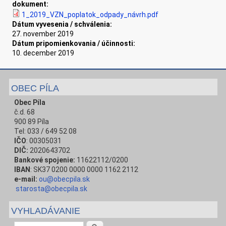
dokument:
1_2019_VZN_poplatok_odpady_návrh.pdf
Dátum vyvesenia / schválenia:
27. november 2019
Dátum pripomienkovania / účinnosti:
10. december 2019
OBEC PÍLA
Obec Píla
č.d. 68
900 89 Píla
Tel: 033 / 649 52 08
IČO
: 00305031
DIČ:
2020643702
Bankové spojenie:
11622112/0200
IBAN
: SK37 0200 0000 0000 1162 2112
e-mail:
ou@obecpila.sk
starosta@obecpila.sk
VYHLADÁVANIE
Vyhľadávanie