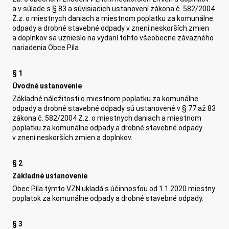
a v súlade s § 83 a súvisiacich ustanovení zákona č. 582/2004
Z.z. o miestnych daniach a miestnom poplatku za komunálne
odpady a drobné stavebné odpady v znení neskorších zmien
a doplnkov sa uznieslo na vydaní tohto všeobecne záväzného
nariadenia Obce Píla
§ 1
Úvodné ustanovenie
Základné náležitosti o miestnom poplatku za komunálne
odpady a drobné stavebné odpady sú ustanovené v § 77 až 83
zákona č. 582/2004 Z.z. o miestnych daniach a miestnom
poplatku za komunálne odpady a drobné stavebné odpady
v znení neskorších zmien a doplnkov.
§ 2
Základné ustanovenie
Obec Píla týmto VZN ukladá s účinnosťou od 1.1.2020 miestny
poplatok za komunálne odpady a drobné stavebné odpady.
§ 3