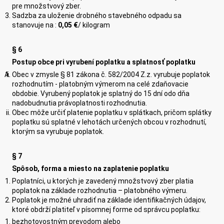
pre množstvový zber.
Sadzba za uloženie drobného stavebného odpadu sa
stanovuje na :
0,
05
€
/ kilogram
§ 6
Postup obce pri vyrubení poplatku a splatnosť poplatku
Obec v zmysle § 81 zákona č. 582/2004 Z.z. vyrubuje poplatok
rozhodnutím - platobným výmerom na celé zdaňovacie
obdobie. Vyrubený poplatok je splatný do 15 dní odo dňa
nadobudnutia právoplatnosti rozhodnutia.
Obec môže určiť platenie poplatku v splátkach, pričom splátky
poplatku sú splatné v lehotách určených obcou v rozhodnutí,
ktorým sa vyrubuje poplatok.
§ 7
Spôsob, forma a miesto na zaplatenie poplatku
Poplatníci, u ktorých je zavedený množstvový zber platia
poplatok na základe rozhodnutia – platobného výmeru.
Poplatok je možné uhradiť na základe identifikačných údajov,
ktoré obdrží platiteľ v písomnej forme od správcu poplatku:
bezhotovostným prevodom alebo