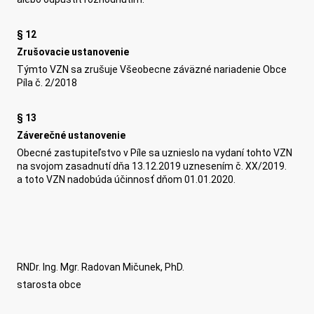
§ 12
Zrušovacie ustanovenie
Týmto VZN sa zrušuje Všeobecne záväzné nariadenie Obce
Píla č. 2/2018
§ 13
Záverečné ustanovenie
Obecné zastupiteľstvo v Píle sa uznieslo na vydaní tohto VZN
na svojom zasadnutí dňa 13.12.2019 uznesením č. XX/2019.
a toto VZN nadobúda účinnosť dňom 01.01.2020.
RNDr. Ing. Mgr. Radovan Mičunek, PhD.
starosta obce