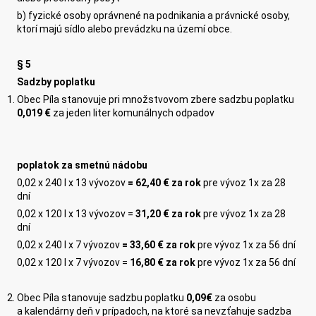
b) fyzické osoby oprávnené na podnikania a právnické osoby,
ktorí majú sídlo alebo prevádzku na území obce.
§ 5
Sadzby poplatku
Obec Píla stanovuje pri množstvovom zbere sadzbu poplatku
0,0
19
€
za jeden liter komunálnych odpadov
poplatok za smetnú nádobu
0,02 x 240 l x 13 vývozov
=
62
,
40
€ za rok
pre vývoz 1x za 28
dní
0,02 x 120 l x 13 vývozov =
31,20
€ za rok
pre vývoz 1x za 28
dní
0,02 x 240 l x 7 vývozov
=
3
3
,
60
€ za rok
pre vývoz 1x za 56 dní
0,02 x 120 l x 7 vývozov =
1
6
,
80
€ za rok
pre vývoz 1x za 56 dní
Obec Píla stanovuje sadzbu poplatku
0,0
9
€
za osobu
a kalendárny deň v prípadoch, na ktoré sa nevzťahuje sadzba