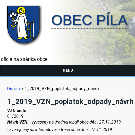
OBEC PÍLA
oficiálna stránka obce
MENU
Nachádzate sa tu
Domov
» 1_2019_VZN_poplatok_odpady_návrh
1_2019_VZN_poplatok_odpady_návrh
VZN číslo:
01/2019
Návrh VZN:
- vyvesený na úradnej tabuli obce dňa :
2
7
.
11
.201
9
- zverejnený na internetovej adrese obce dňa :
2
7
.
11
.201
9