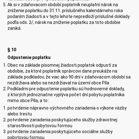
Ak si v zdaňovacom období poplatník neuplatní nárok na
zníženie poplatku do 31.11. príslušného kalendárneho roka
podaním žiadosti a v tejto lehote nepredloží príslušné doklady
podľa ods. 2/, nárok na zníženie poplatku za toto obdobie
zaniká.
§ 10
Odpustenie poplatku
Obec na základe písomnej žiadosti poplatok odpustí za
obdobie, za ktoré poplatník správcovi dane preukáže na
základe podkladov, že viac ako 90 dní v zdaňovacom období sa
nezdržiava alebo sa nezdržiaval na území obce Píla
Podkladmi pre odpustenie poplatku sú hodnoverné doklady,
z ktorých jednoznačne vyplýva počet dní pobytu poplatníka
mimo obce Píla, a to :
potvrdenie nápravno-výchovného zariadenia o výkone väzby
alebo trestu
potvrdenie zariadenia poskytujúceho služby zdravotnej
starostlivosti pobytovou formou
potvrdenie zariadenia poskytujúceho sociálne služby
pobytovou formou