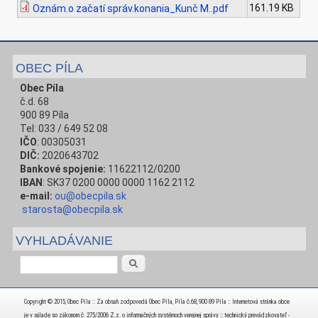
161.19 KB
Oznám.o začatí správ.konania_Kunč M..pdf
OBEC PÍLA
Obec Píla
č.d. 68
900 89 Píla
Tel: 033 / 649 52 08
IČO
: 00305031
DIČ:
2020643702
Bankové spojenie:
11622112/0200
IBAN
: SK37 0200 0000 0000 1162 2112
e-mail:
ou@obecpila.sk
starosta@obecpila.sk
VYHLADÁVANIE
Vyhľadávanie
Copyright © 2015, Obec Píla :: Za obsah zodpovedá Obec Píla, Píla č.68, 900 89 Píla :: Internetová stránka obce
je v súlade so zákonom č. 275/2006 Z.z. o informačných systémoch verejnej správy :: technický prevádzkovateľ -