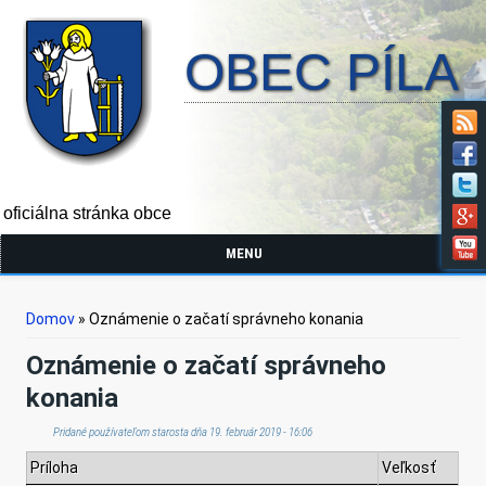
OBEC PÍLA
oficiálna stránka obce
MENU
Nachádzate sa tu
Domov
» Oznámenie o začatí správneho konania
Oznámenie o začatí správneho
konania
Pridané používateľom
starosta
dňa 19. február 2019 - 16:06
Príloha
Veľkosť