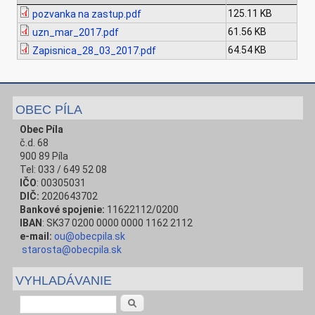
125.11 KB
pozvanka na zastup.pdf
61.56 KB
uzn_mar_2017.pdf
64.54 KB
Zapisnica_28_03_2017.pdf
OBEC PÍLA
Obec Píla
č.d. 68
900 89 Píla
Tel: 033 / 649 52 08
IČO
: 00305031
DIČ:
2020643702
Bankové spojenie:
11622112/0200
IBAN
: SK37 0200 0000 0000 1162 2112
e-mail:
ou@obecpila.sk
starosta@obecpila.sk
VYHLADÁVANIE
Vyhľadávanie