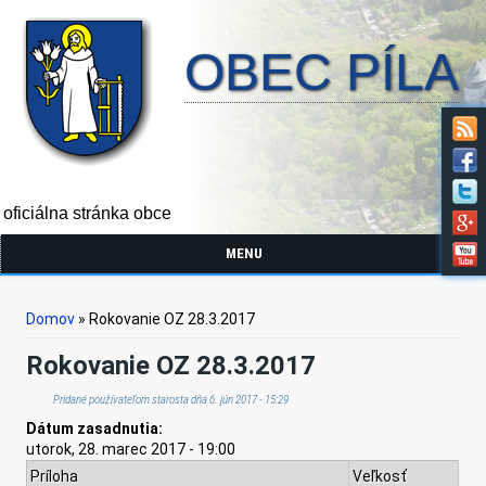
OBEC PÍLA
oficiálna stránka obce
MENU
Nachádzate sa tu
Domov
» Rokovanie OZ 28.3.2017
Rokovanie OZ 28.3.2017
Pridané používateľom
starosta
dňa 6. jún 2017 - 15:29
Dátum zasadnutia:
utorok, 28. marec 2017 - 19:00
Príloha
Veľkosť