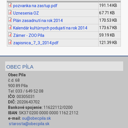
191.14 KB
pozvanka na zastup.pdf
67.71 KB
Uznesenia OZ
170.53 KB
Plán zasadnutí na rok 2014
173.67 KB
Kalendár kultúrnych podujatí na rok 2014
59.19 KB
Zámer - ZOO Píla
121.39 KB
zapisnica_7_3_2014.pdf
OBEC PÍLA
Obec Píla
č.d. 68
900 89 Píla
Tel: 033 / 649 52 08
IČO
: 00305031
DIČ:
2020643702
Bankové spojenie:
11622112/0200
IBAN
: SK37 0200 0000 0000 1162 2112
e-mail:
ou@obecpila.sk
starosta@obecpila.sk