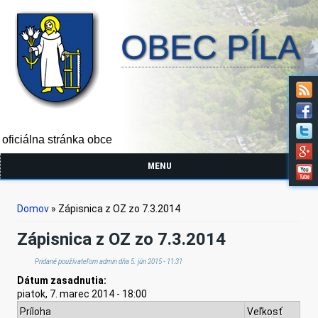
OBEC PÍLA
oficiálna stránka obce
MENU
Nachádzate sa tu
Domov
» Zápisnica z OZ zo 7.3.2014
Zápisnica z OZ zo 7.3.2014
Pridané používateľom
admin
dňa 5. jún 2015 - 11:31
Dátum zasadnutia:
piatok, 7. marec 2014 - 18:00
Príloha
Veľkosť