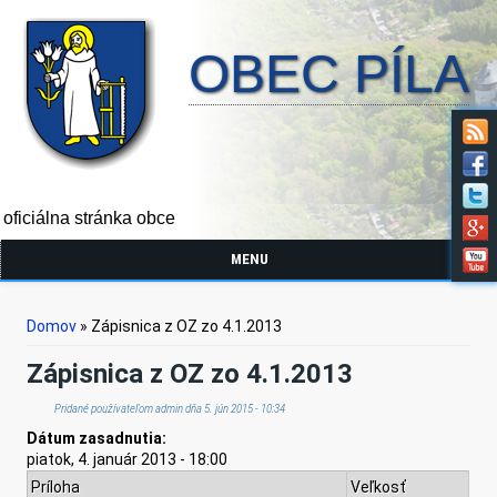
OBEC PÍLA
oficiálna stránka obce
MENU
Nachádzate sa tu
Domov
» Zápisnica z OZ zo 4.1.2013
Zápisnica z OZ zo 4.1.2013
Pridané používateľom
admin
dňa 5. jún 2015 - 10:34
Dátum zasadnutia:
piatok, 4. január 2013 - 18:00
Príloha
Veľkosť