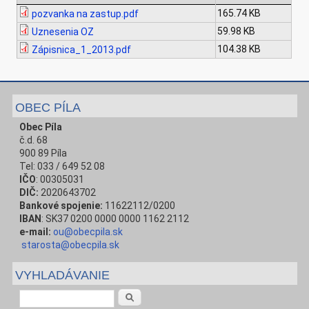
165.74 KB
pozvanka na zastup.pdf
59.98 KB
Uznesenia OZ
104.38 KB
Zápisnica_1_2013.pdf
OBEC PÍLA
Obec Píla
č.d. 68
900 89 Píla
Tel: 033 / 649 52 08
IČO
: 00305031
DIČ:
2020643702
Bankové spojenie:
11622112/0200
IBAN
: SK37 0200 0000 0000 1162 2112
e-mail:
ou@obecpila.sk
starosta@obecpila.sk
VYHLADÁVANIE
Vyhľadávanie