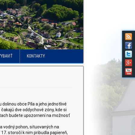
VYBAVIŤ
KONTAKTY
linou obce Píla a jeho jednotlivé
čakajú dve oddychové zóny, kde si
iestach budete upozornení na možnosť
 na vodný pohon, situovaných na
17. storočí k nim pribudla papiereň,