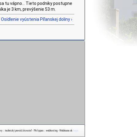
sa tu vápno... Tieto podniky postupne
níka je 3 km, prevýšenie 53 m.
 Osídlenie vyústenia Píľanskej doliny ›
ávy :: technický prevádzkovateľ - Philippus :: webhosting - Webhouse.sk
login