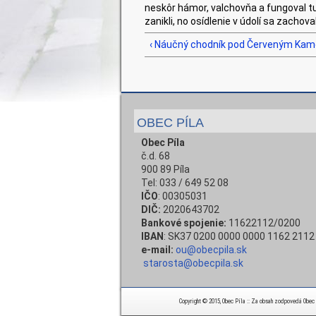
neskôr hámor, valchovňa a fungoval tu
zanikli, no osídlenie v údolí sa zacho
‹ Náučný chodník pod Červeným Ka
OBEC PÍLA
Obec Píla
č.d. 68
900 89 Píla
Tel: 033 / 649 52 08
IČO
: 00305031
DIČ:
2020643702
Bankové spojenie:
11622112/0200
IBAN
: SK37 0200 0000 0000 1162 2112
e-mail:
ou@obecpila.sk
starosta@obecpila.sk
Copyright © 2015, Obec Píla :: Za obsah zodpovedá Obec Pí