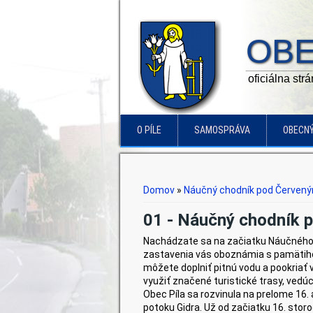
OBE
oficiálna str
O PÍLE
SAMOSPRÁVA
OBECN
Nachádzate sa tu
Domov
»
Náučný chodník pod Červe
01 - Náučný chodník
Nachádzate sa na začiatku Náučného 
zastavenia vás oboznámia s pamätiho
môžete doplniť pitnú vodu a pookriať 
využiť značené turistické trasy, ved
Obec Píla sa rozvinula na prelome 16.
potoku Gidra. Už od začiatku 16. storo