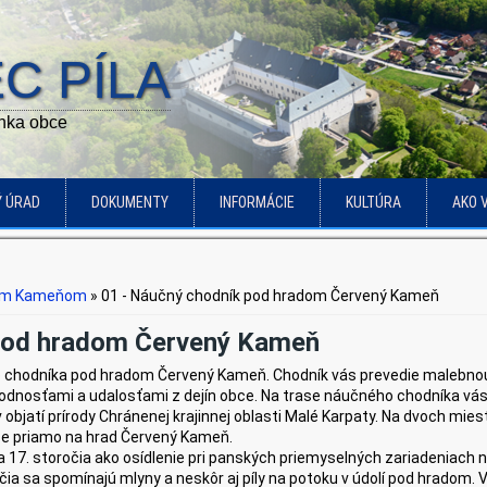
C PÍLA
ánka obce
Ý ÚRAD
DOKUMENTY
INFORMÁCIE
KULTÚRA
AKO 
ným Kameňom
» 01 - Náučný chodník pod hradom Červený Kameň
 pod hradom Červený Kameň
chodníka pod hradom Červený Kameň. Chodník vás prevedie malebnou do
dnosťami a udalosťami z dejín obce. Na trase náučného chodníka vás 
v objatí prírody Chránenej krajinnej oblasti Malé Karpaty. Na dvoch m
úce priamo na hrad Červený Kameň.
 a 17. storočia ako osídlenie pri panských priemyselných zariadeniach
čia sa spomínajú mlyny a neskôr aj píly na potoku v údolí pod hradom. V 