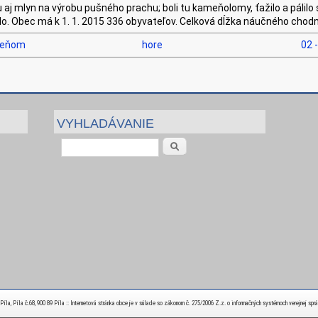
 aj mlyn na výrobu pušného prachu; boli tu kameňolomy, ťažilo a pálilo 
valo. Obec má k 1. 1. 2015 336 obyvateľov. Celková dĺžka náučného chod
meňom
hore
02 -
VYHLADÁVANIE
Vyhľadávanie
la, Píla č.68, 900 89 Píla :: Internetová stránka obce je v súlade so zákonom č. 275/2006 Z.z. o informačných systémoch verejnej spr