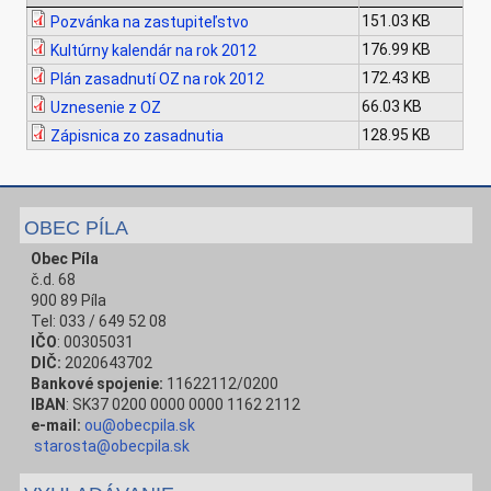
151.03 KB
Pozvánka na zastupiteľstvo
176.99 KB
Kultúrny kalendár na rok 2012
172.43 KB
Plán zasadnutí OZ na rok 2012
66.03 KB
Uznesenie z OZ
128.95 KB
Zápisnica zo zasadnutia
OBEC PÍLA
Obec Píla
č.d. 68
900 89 Píla
Tel: 033 / 649 52 08
IČO
: 00305031
DIČ:
2020643702
Bankové spojenie:
11622112/0200
IBAN
: SK37 0200 0000 0000 1162 2112
e-mail:
ou@obecpila.sk
starosta@obecpila.sk