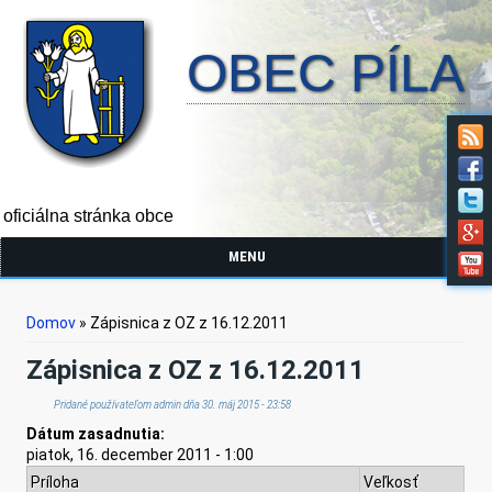
OBEC PÍLA
oficiálna stránka obce
MENU
Nachádzate sa tu
Domov
» Zápisnica z OZ z 16.12.2011
Zápisnica z OZ z 16.12.2011
Pridané používateľom
admin
dňa 30. máj 2015 - 23:58
Dátum zasadnutia:
piatok, 16. december 2011 - 1:00
Príloha
Veľkosť