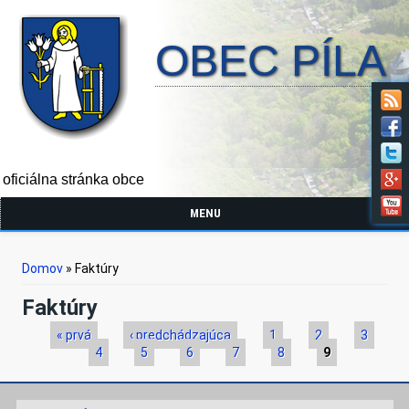
OBEC PÍLA
oficiálna stránka obce
MENU
Nachádzate sa tu
Domov
» Faktúry
Faktúry
Stránky
« prvá
‹ predchádzajúca
1
2
3
4
5
6
7
8
9