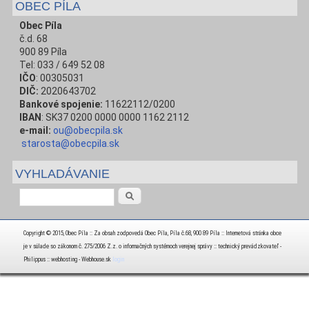
OBEC PÍLA
Obec Píla
č.d. 68
900 89 Píla
Tel: 033 / 649 52 08
IČO
: 00305031
DIČ:
2020643702
Bankové spojenie:
11622112/0200
IBAN
: SK37 0200 0000 0000 1162 2112
e-mail:
ou@obecpila.sk
starosta@obecpila.sk
VYHLADÁVANIE
Vyhľadávanie
Copyright © 2015, Obec Píla :: Za obsah zodpovedá Obec Píla, Píla č.68, 900 89 Píla :: Internetová stránka obce
je v súlade so zákonom č. 275/2006 Z.z. o informačných systémoch verejnej správy :: technický prevádzkovateľ -
Philippus :: webhosting - Webhouse.sk
login