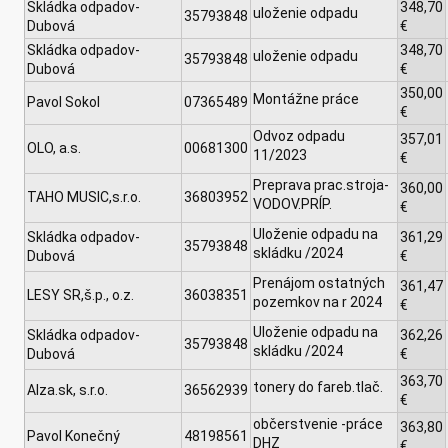
Skládka odpadov-
348,70
uloženie odpadu
35793848
Dubová
€
Skládka odpadov-
348,70
uloženie odpadu
35793848
Dubová
€
350,00
Montážne práce
Pavol Sokol
07365489
€
Odvoz odpadu
357,01
OLO, a.s.
00681300
11/2023
€
Preprava prac.stroja-
360,00
TAHO MUSIC,s.r.o.
36803952
VODOV.PRÍP.
€
Uloženie odpadu na
Skládka odpadov-
361,29
35793848
skládku /2024
Dubová
€
Prenájom ostatných
361,47
LESY SR,š.p., o.z.
36038351
pozemkov na r 2024
€
Uloženie odpadu na
Skládka odpadov-
362,26
35793848
skládku /2024
Dubová
€
363,70
tonery do fareb.tlač.
Alza.sk, s.r.o.
36562939
€
občerstvenie -práce
363,80
Pavol Konečný
48198561
DHZ
€