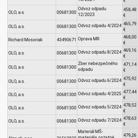
€
Odvoz odpadu
458,48
OLO, a.s.
00681300
12/2023
€
465,79
Odvoz odpadu 4/2024
OLO, a.s.
00681300
€
468,00
Oprava MR
Richard Mosoriak
43490671
€
469,16
Odvoz odpadu 8/2024
OLO, a.s.
00681300
€
Zber nebezpečného
471,14
OLO, a.s.
00681300
odpadu
€
475,92
Odvoz odpadu 6/2024
OLO, a.s.
00681300
€
477,44
Odvoz odpadu 4/2025
OLO, a.s.
00681300
€
478,52
Odvoz odpadu 5/2024
OLO, a.s.
00681300
€
478,63
Odvoz odpadu 7/2024
OLO, a.s.
00681300
€
Materiál MŠ-
479,26
materiál+ ostatné