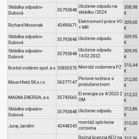
Uloženie odpadu na
Skládka odpadov-
308,98
35793848
skládku /2024
Dubová
€
Elektromont.práce VO
309,00
Richard Mosoriak
43490671
+ MR
€
Skládka odpadov-
309,95
Uloženie odpadu
35793848
Dubová
€
Uloženie odpadu
Skládka odpadov-
309,95
35793848
14.02.2022
Dubová
€
310,44
Montáž vodomera PZ
Bratisl.vodáren.spol..a.s
35850370
€
Plotové nožnice s
312,00
Mountfield SK,s.r.o.
36377147
príslušenstvom
€
El.energia za 4/2023 2
312,52
MAGNA ENERGIA, a.s.
35743565
OM
€
Skládka odpadov-
312,86
Uloženie odpadu
35793848
Dubová
€
montáž oplotenia
315,00
Juraj Jarolím
43448343
cintorína
€
Ročná licencia KEO na
315,36