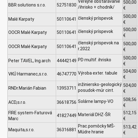
Verejné obstarávanie
500,00
BBR solutions s.r.o.
52751830
/ihrisko + chodník/
€
500,00
členský príspevok
Malé Karpaty
50110641
€
500,00
členský príspevok
OOCR Malé Karpaty
50110641
€
členský príspevok na
500,00
OOCR Malé Karpaty
50110641
r.2022
€
500,00
PD multif. ihrisko
Peter TAVEL, Ing.arch
44442149
€
504,00
Výroba exter. tabule
VKÚ Harmanec,s.r.o.
46747770
€
inžiniersko-geologický
504,00
RNDr.Marián Fabian
13953711
posudok-múr cint.
€
508,56
Solárne lampy-VO
ACD,s.r.o.
36618756
€
FIRE system-Faturová
512,15
Materiál DHZ-ŠR
41827449
Marc
€
Prac.pomôcky MŠ-
513,42
Maquita,s.r.o.
36316881
Múdre hranie
€