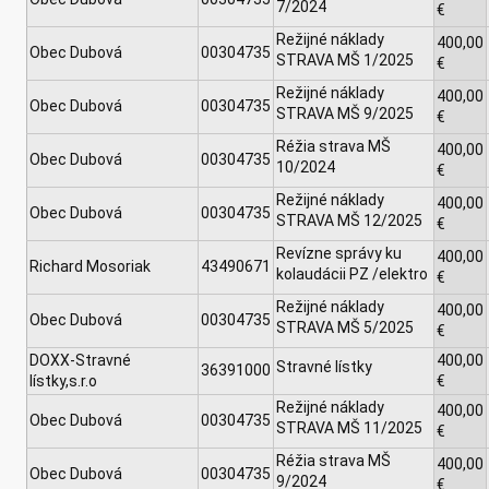
7/2024
€
Režijné náklady
400,00
Obec Dubová
00304735
STRAVA MŠ 1/2025
€
Režijné náklady
400,00
Obec Dubová
00304735
STRAVA MŠ 9/2025
€
Réžia strava MŠ
400,00
Obec Dubová
00304735
10/2024
€
Režijné náklady
400,00
Obec Dubová
00304735
STRAVA MŠ 12/2025
€
Revízne správy ku
400,00
Richard Mosoriak
43490671
kolaudácii PZ /elektro
€
Režijné náklady
400,00
Obec Dubová
00304735
STRAVA MŠ 5/2025
€
DOXX-Stravné
400,00
Stravné lístky
36391000
lístky,s.r.o
€
Režijné náklady
400,00
Obec Dubová
00304735
STRAVA MŠ 11/2025
€
Réžia strava MŠ
400,00
Obec Dubová
00304735
9/2024
€