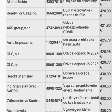
Stojisko na smetiaky
Michal Halás
43837018
€
DBO v križovatke -
420,00
Ready For Call,s.r.o.
36682080
rázcestie Píla
€
Odvoz
421,80
nebezp.odpadu-
AKS group,s.r.o.
47424893
€
COVID
servisná prehliadka
425,78
Auto Impex,s.r.o.
17329477
hasič.auta
€
428,98
Odvoz odpadu 9/2024
OLO, a.s.
00681300
€
429,77
Odvoz odpadu 2/2025
OLO, a.s.
00681300
€
Oprava a údržba
430,00
Herchl Stanislav
37294181
budov
€
Vyprac. projektového
Ing. Stanislav Švec -
430,50
40907325
energ. hodnotenia
SAPRO
€
rastliny+záhr.materiál
432,00
Záhradníctvo Kuchta
34404074
do kvetináčov v o
€
Výdavky na MOM -
Bratislavský
435,20