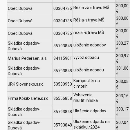
300,00
Réžia za stravu MŠ
Obec Dubová
00304735
€
300,00
Réžia-strava MŠ
Obec Dubová
00304735
€
300,00
réžia -strava MŠ
Obec Dubová
00304735
€
Skládka odpadov-
300,27
uloženie odpadov
35793848
Dubová
€
300,97
vývoz odpadu
Marius Pedersen, a.s.
34115901
€
Skládka odpadov-
301,06
uloženie odpadu
35793848
Dubová
€
Kompostér na
303,05
JRK Slovensko,s.r.o.
50530950
cintorín
€
Vybavenie
303,16
Firma Košík-siete,s.r.o.
36556858
multif.ihriska
€
Skládka odpadov-
303,17
Uloženie odpadov
35793848
Dubová
€
Uloženie odpadu na
Skládka odpadov-
307,04
35793848
skládku /2024
Dubová
€