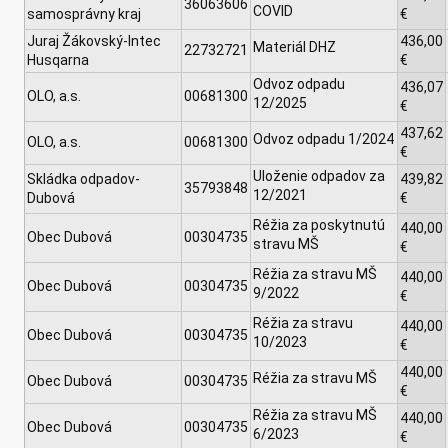
36063606
COVID
samosprávny kraj
€
Juraj Žákovský-Intec
436,00
Materiál DHZ
22732721
Husqarna
€
Odvoz odpadu
436,07
OLO, a.s.
00681300
12/2025
€
437,62
Odvoz odpadu 1/2024
OLO, a.s.
00681300
€
Uloženie odpadov za
Skládka odpadov-
439,82
35793848
12/2021
Dubová
€
Réžia za poskytnutú
440,00
Obec Dubová
00304735
stravu MŠ
€
Réžia za stravu MŠ
440,00
Obec Dubová
00304735
9/2022
€
Réžia za stravu
440,00
Obec Dubová
00304735
10/2023
€
440,00
Réžia za stravu MŠ
Obec Dubová
00304735
€
Réžia za stravu MŠ
440,00
Obec Dubová
00304735
6/2023
€