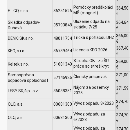
Pomôcky predškoláci
364,50
E - GO, s.r.o.
36251526
MŠ (magnet)
€
Uloženie odpadu na
Skládka odpadov-
364,64
35793848
skládku 7/25
Dubová
€
366,00
Tričká s potlačou DHZ
DENKI.SK,s.r.o.
48011754
€
367,40
Licencia KEO 2026
KEO, s.r.o.
36739464
€
Strecha OB - zo ŠR -
369,00
Keltek,s.r.o.
51681340
práce so streš.kryt
€
Samosprávna
371,00
Členský príspevok
57146926
odpadová spoločnosť
€
Nájom za pozemky
371,59
LESY SR,š.p., o.z.
36038351
2025
€
374,70
Vývoz odpadu 8/2023
OLO, a.s.
00681300
€
Vývoz odpadu za
374,70
OLO, a.s.
00681300
6/2023
€
Vývoz odpadu za
374,70