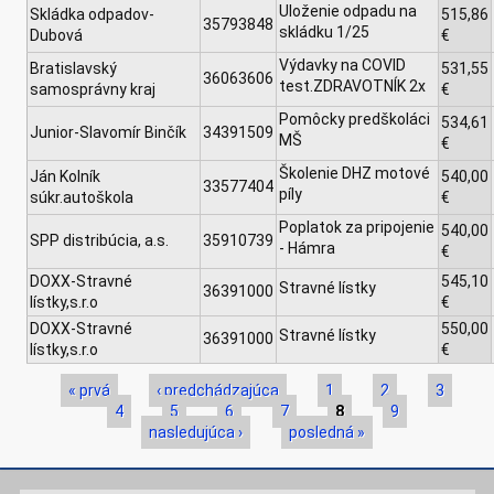
Uloženie odpadu na
Skládka odpadov-
515,86
35793848
skládku 1/25
Dubová
€
Výdavky na COVID
Bratislavský
531,55
36063606
test.ZDRAVOTNÍK 2x
samosprávny kraj
€
Pomôcky predškoláci
534,61
Junior-Slavomír Binčík
34391509
MŠ
€
Školenie DHZ motové
Ján Kolník
540,00
33577404
píly
súkr.autoškola
€
Poplatok za pripojenie
540,00
SPP distribúcia, a.s.
35910739
- Hámra
€
DOXX-Stravné
545,10
Stravné lístky
36391000
lístky,s.r.o
€
DOXX-Stravné
550,00
Stravné lístky
36391000
lístky,s.r.o
€
Stránky
« prvá
‹ predchádzajúca
1
2
3
4
5
6
7
8
9
nasledujúca ›
posledná »