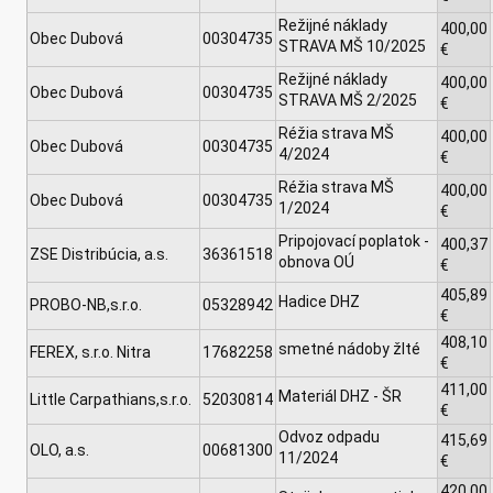
Režijné náklady
400,00
Obec Dubová
00304735
STRAVA MŠ 10/2025
€
Režijné náklady
400,00
Obec Dubová
00304735
STRAVA MŠ 2/2025
€
Réžia strava MŠ
400,00
Obec Dubová
00304735
4/2024
€
Réžia strava MŠ
400,00
Obec Dubová
00304735
1/2024
€
Pripojovací poplatok -
400,37
ZSE Distribúcia, a.s.
36361518
obnova OÚ
€
405,89
Hadice DHZ
PROBO-NB,s.r.o.
05328942
€
408,10
smetné nádoby žlté
FEREX, s.r.o. Nitra
17682258
€
411,00
Materiál DHZ - ŠR
Little Carpathians,s.r.o.
52030814
€
Odvoz odpadu
415,69
OLO, a.s.
00681300
11/2024
€
420,00