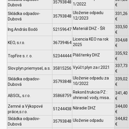
35793848
1/2022
Dubová
€
Uloženie odpadu
Skládka odpadov-
331,26
35793848
12/2023
Dubová
€
333,50
Materiál DHZ - ŠR
Ing.András Bodó
52159647
€
Licencia KEO na rok
334,68
KEO, s.r.o.
36739464
2025
€
335,92
Pláštenky DHZ
TopFire s. r. o.
52344444
€
337,73
Vyúčt.plyn za r.2021
Slov.plyn.priemysel, a.s.
35815256
€
Uloženie odpadu za
Skládka odpadov-
339,02
35793848
10/2022
Dubová
€
Rekonštrukcia PZ :
341,40
ABSOL, s.r.o.
35868759
ohrievač vody, misa..
€
Zemné a Výkopové
344,00
Náradie DHZ
51244438
práce,s.r.o.
€
Skládka odpadov-
344,82
Uloženie odpadu
35793848
Dubová
€