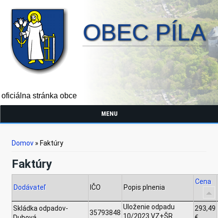
OBEC PÍLA
oficiálna stránka obce
MENU
Nachádzate sa tu
Domov
» Faktúry
Faktúry
Cena
Dodávateľ
IČO
Popis plnenia
Uloženie odpadu
Skládka odpadov-
293,49
35793848
10/2023 VZ+ŠR
Dubová
€