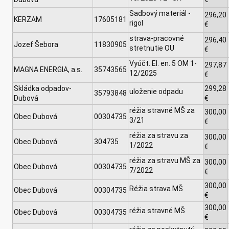
Sadbový materiál -
296,20
KERZAM
17605181
rigol
€
strava-pracovné
296,40
Jozef Šebora
11830905
stretnutie OU
€
Vyúčt. El. en. 5 OM 1-
297,87
MAGNA ENERGIA, a.s.
35743565
12/2025
€
Skládka odpadov-
299,28
uloženie odpadu
35793848
Dubová
€
réžia stravné MŠ za
300,00
Obec Dubová
00304735
3/21
€
réžia za stravu za
300,00
Obec Dubová
304735
1/2022
€
réžia za stravu MŠ za
300,00
Obec Dubová
00304735
7/2022
€
300,00
Réžia strava MŠ
Obec Dubová
00304735
€
300,00
réžia stravné MŠ
Obec Dubová
00304735
€