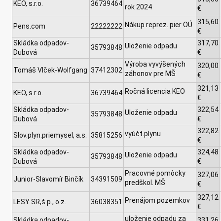
KEO, s.r.o.
36739464
rok 2024
€
315,60
Nákup reprez. pier OÚ
Pens.com
22222222
€
Skládka odpadov-
317,70
Uloženie odpadu
35793848
Dubová
€
Výroba vyvýšených
320,00
Tomáš Vlček-Wolfgang
37412302
záhonov pre MŠ
€
321,13
Ročná licencia KEO
KEO, s.r.o.
36739464
€
Skládka odpadov-
322,54
Uloženie odpadu
35793848
Dubová
€
322,82
vyúčt.plynu
Slov.plyn.priemysel, a.s.
35815256
€
Skládka odpadov-
324,48
Uloženie odpadu
35793848
Dubová
€
Pracovné pomôcky
327,06
Junior-Slavomír Binčík
34391509
predškol. MŠ
€
327,12
Prenájom pozemkov
LESY SR,š.p., o.z.
36038351
€
uloženie odpadu za
Skládka odpadov-
331,26