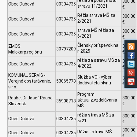
réžia za poskytnutú
300,00
Obec Dubová
00304735
stravu 11/2021
€
Réžia strava MŠ za
300,00
Obec Dubová
00304735
2/2021
€
strava MŠ réžia za
300,00
Obec Dubová
00304735
6/2021
€
Členský príspevok na
ZMOS
300,00
30797209
r. 2025
Malokarp.regiónu
€
réžia za stravu MŠ za
300,00
Obec Dubová
00304735
4/2022
€
KOMUNAL SERVIS -
Služba VO - výber
300,00
Verejné obstarávanie,
53065778
dodávateľa plynu
€
s.r.o.
Program
Raabe, Dr.Josef Raabe
300,00
aktualiz.vzdelávania
35908718
Slovensk
€
MŠ
réžia strava MŠ za
300,00
Obec Dubová
00304735
5/21
€
300,00
Réžia - strava MŠ
Obec Dubová
00304735
€