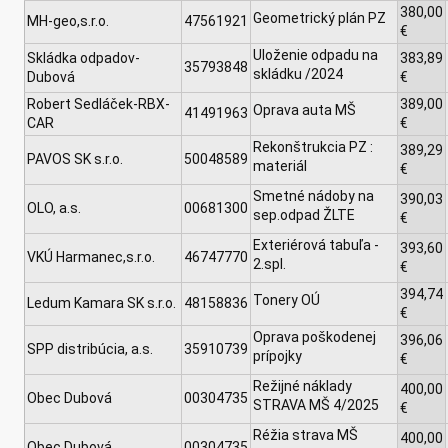
380,00
Geometrický plán PZ
MH-geo,s.r.o.
47561921
€
Uloženie odpadu na
Skládka odpadov-
383,89
35793848
skládku /2024
Dubová
€
Robert Sedláček-RBX-
389,00
Oprava auta MŠ
41491963
CAR
€
Rekonštrukcia PZ :
389,29
PAVOS SK s.r.o.
50048589
materiál
€
Smetné nádoby na
390,03
OLO, a.s.
00681300
sep.odpad ŽLTE
€
Exteriérová tabuľa -
393,60
VKÚ Harmanec,s.r.o.
46747770
2.spl.
€
394,74
Tonery OÚ
Ledum Kamara SK s.r.o.
48158836
€
Oprava poškodenej
396,06
SPP distribúcia, a.s.
35910739
prípojky
€
Režijné náklady
400,00
Obec Dubová
00304735
STRAVA MŠ 4/2025
€
Réžia strava MŠ
400,00
Obec Dubová
00304735