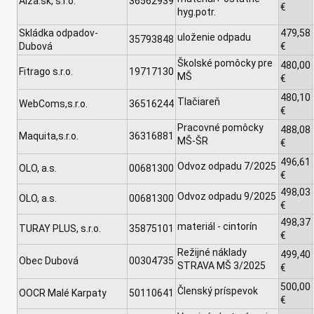
Alza.sk, s.r.o.
36562939
€
hyg.potr.
Skládka odpadov-
479,58
uloženie odpadu
35793848
Dubová
€
Školské pomôcky pre
480,00
Fitrago s.r.o.
19717130
MŠ
€
480,10
Tlačiareň
WebComs,s.r.o.
36516244
€
Pracovné pomôcky
488,08
Maquita,s.r.o.
36316881
MŠ-ŠR
€
496,61
Odvoz odpadu 7/2025
OLO, a.s.
00681300
€
498,03
Odvoz odpadu 9/2025
OLO, a.s.
00681300
€
498,37
materiál - cintorín
TURAY PLUS, s.r.o.
35875101
€
Režijné náklady
499,40
Obec Dubová
00304735
STRAVA MŠ 3/2025
€
500,00
Členský príspevok
OOCR Malé Karpaty
50110641
€