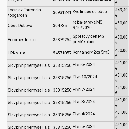
OLO, a.s.
00681300
€
Ladislav Farmadin-
449,40
Kvetináče do obce
36931241
topgarden
€
režia-strava MŠ
450,00
Obec Dubová
304735
9,10/2020
€
Športový deň MŠ
450,00
Euromesto, s.r.o.
35879254
predškoláci
€
450,00
Kontajnery 2ks 5m3
HRK s. r. o.
54571057
€
451,00
Plyn 6/2024
Slov.plyn.priemysel, a.s.
35815256
€
451,00
Plyn 10/2024
Slov.plyn.priemysel, a.s.
35815256
€
451,00
Plyn 7/2024
Slov.plyn.priemysel, a.s.
35815256
€
451,00
Plyn 3/2024
Slov.plyn.priemysel, a.s.
35815256
€
451,00
Plyn 4/2024
Slov.plyn.priemysel, a.s.
35815256
€
451,00
Plyn 5/2024
Slov.plyn.priemysel, a.s.
35815256