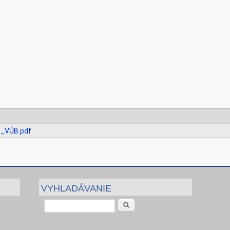
u_VÚB.pdf
VYHLADÁVANIE
Vyhľadávanie