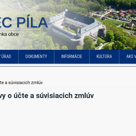
C PÍLA
ánka obce
Ý ÚRAD
DOKUMENTY
INFORMÁCIE
KULTÚRA
AKO 
te a súvisiacich zmlúv
y o účte a súvisiacich zmlúv