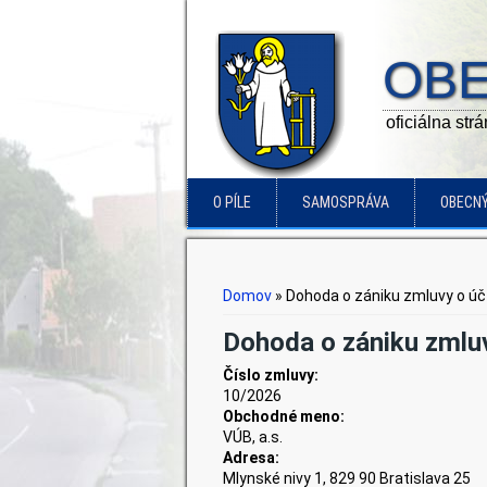
OBE
oficiálna str
O PÍLE
SAMOSPRÁVA
OBECN
Nachádzate sa tu
Domov
» Dohoda o zániku zmluvy o úč
Dohoda o zániku zmluv
Číslo zmluvy:
10/2026
Obchodné meno:
VÚB, a.s.
Adresa:
Mlynské nivy 1, 829 90 Bratislava 25