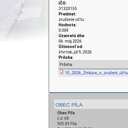
IČO:
31320155
Predmet:
zrušenie účtu
Hodnota:
0.00€
Uzavretá dňa:
06. máj 2026
Účinnosť od:
štvrtok, júl 9, 2026
Príloha:
Príloha
10_2026_Zmluva_o_zrušení_účt
OBEC PÍLA
Obec Píla
č.d. 68
900 89 Píla