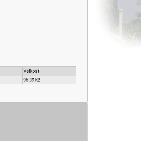
Veľkosť
96.39 KB