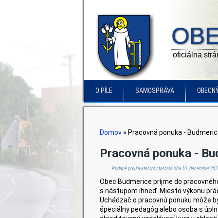
OBE
oficiálna str
O PÍLE
SAMOSPRÁVA
OBECN
Nachádzate sa tu
Domov
» Pracovná ponuka - Budmeri
Pracovná ponuka - Bu
Pridané používateľom
starosta
dňa 16. december 2025
Obec Budmerice príjme do pracovné
s nástupom ihneď. Miesto výkonu prá
Uchádzač o pracovnú ponuku môže byť 
špeciálny pedagóg alebo osoba s úpl