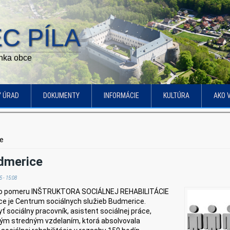
C PÍLA
ánka obce
Ý ÚRAD
DOKUMENTY
INFORMÁCIE
KULTÚRA
AKO 
ce
dmerice
 - 15:08
ho pomeru INŠTRUKTORA SOCIÁLNEJ REHABILITÁCIE
ce je Centrum sociálnych služieb Budmerice.
sociálny pracovník, asistent sociálnej práce,
ným stredným vzdelaním, ktorá absolvovala