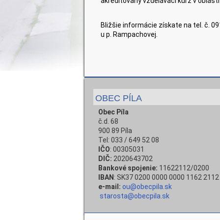
akreditovaný vzdelávací kurz v oblasti
Bližšie informácie získate na tel. č. 
u p. Rampachovej.
OBEC PÍLA
Obec Píla
č.d. 68
900 89 Píla
Tel: 033 / 649 52 08
IČO
: 00305031
DIČ:
2020643702
Bankové spojenie:
11622112/0200
IBAN
: SK37 0200 0000 0000 1162 2112
e-mail:
ou@obecpila.sk
starosta@obecpila.sk