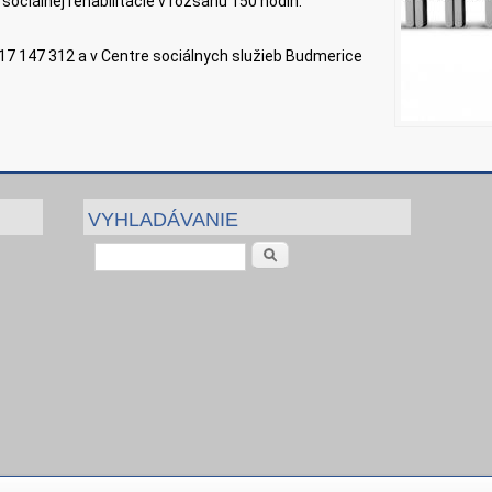
 sociálnej rehabilitácie v rozsahu 150 hodín.
0917 147 312 a v Centre sociálnych služieb Budmerice
VYHLADÁVANIE
Vyhľadávanie