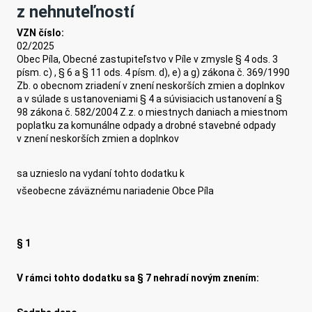
z nehnuteľností
VZN číslo:
02/2025
Obec Píla, Obecné zastupiteľstvo v Píle v zmysle § 4 ods. 3
písm. c) , § 6 a § 11 ods. 4 písm. d), e) a g) zákona č. 369/1990
Zb. o obecnom zriadení v znení neskorších zmien a doplnkov
a v súlade s ustanoveniami § 4 a súvisiacich ustanovení a §
98 zákona č. 582/2004 Z.z. o miestnych daniach a miestnom
poplatku za komunálne odpady a drobné stavebné odpady
v znení neskorších zmien a doplnkov
sa uznieslo na vydaní tohto dodatku k
všeobecne záväznému nariadenie Obce Píla
§ 1
V rámci tohto dodatku sa § 7 nehradí novým znením: