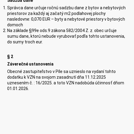
Sadzba dane
Správca dane určuje ročnú sadzbu dane z bytov a nebytových
priestorov za každý aj začatý m2 podlahovej plochy
nasledovne: 0,070 EUR – byty a nebytové priestory v bytových
domoch
Na základe §99e ods.9 zákona 582/2004 Z. z. obec určuje
sumu dane, ktorú nebude vyrubovať podľa tohto ustanovenia,
do sumy troch eur.
§
2
Záverečné ustanovenia
Obecné zastupiteľstvo v Píle sa uznieslo na vydaní tohto
dodatku k VZN na svojom zasadnutí dňa 11.12.2025
uznesením č. : 16/2025. a toto VZN nadobúda účinnosť dňom
01.01.2026.