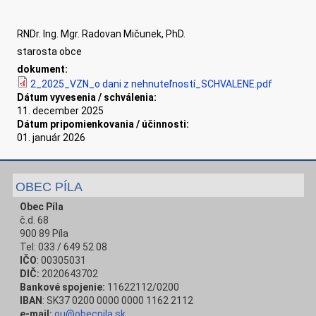
RNDr. Ing. Mgr. Radovan Mičunek, PhD.
starosta obce
dokument:
2_2025_VZN_o dani z nehnuteľností_SCHVALENE.pdf
Dátum vyvesenia / schválenia:
11. december 2025
Dátum pripomienkovania / účinnosti:
01. január 2026
OBEC PÍLA
Obec Píla
č.d. 68
900 89 Píla
Tel: 033 / 649 52 08
IČO
: 00305031
DIČ:
2020643702
Bankové spojenie:
11622112/0200
IBAN
: SK37 0200 0000 0000 1162 2112
e-mail:
ou@obecpila.sk