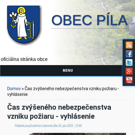
OBEC PÍLA
oficiálna stránka obce
MENU
Nachádzate sa tu
Domov
» Čas zvýšeného nebezpečenstva vzniku požiaru -
vyhlásenie
Čas zvýšeného nebezpečenstva
vzniku požiaru - vyhlásenie
Pridané používateľom
starosta
dňa 26. jún 2025 - 12:46