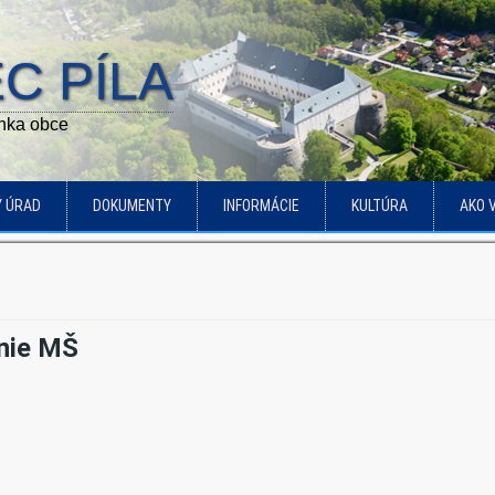
C PÍLA
ánka obce
Ý ÚRAD
DOKUMENTY
INFORMÁCIE
KULTÚRA
AKO 
enie MŠ