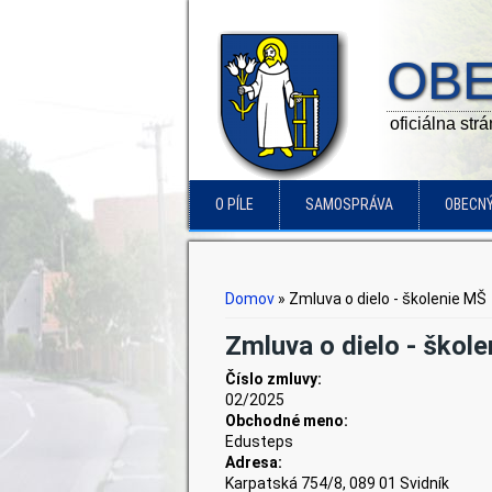
OBE
oficiálna str
O PÍLE
SAMOSPRÁVA
OBECN
Nachádzate sa tu
Domov
» Zmluva o dielo - školenie MŠ
Zmluva o dielo - škol
Číslo zmluvy:
02/2025
Obchodné meno:
Edusteps
Adresa:
Karpatská 754/8, 089 01 Svidník