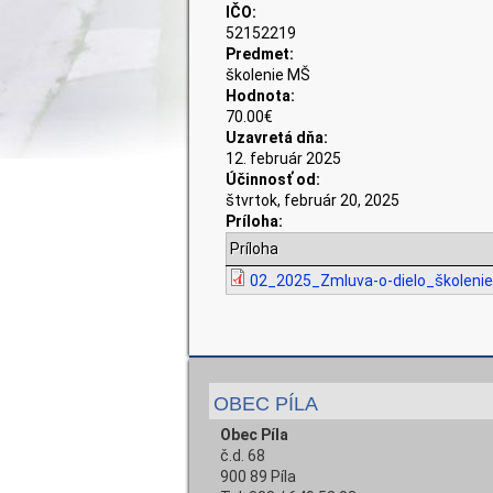
IČO:
52152219
Predmet:
školenie MŠ
Hodnota:
70.00€
Uzavretá dňa:
12. február 2025
Účinnosť od:
štvrtok, február 20, 2025
Príloha:
Príloha
02_2025_Zmluva-o-dielo_školeni
OBEC PÍLA
Obec Píla
č.d. 68
900 89 Píla