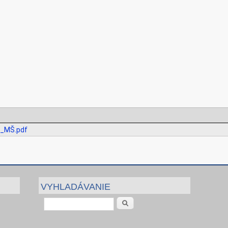
e_MŠ.pdf
VYHLADÁVANIE
Vyhľadávanie