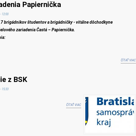
adenia Papiernička
- 12:00
17 brigádnikov študentov a brigádničky - vitálne dôchodkyne
elového zariadenia Častá – Papiernička.
ia:
ČÍTAŤ VIAC
ie z BSK
- 15:33
ČÍTAŤ VIAC
O ÚSPEŠNÝ PROJEKT DOTÁCIE Z BSK