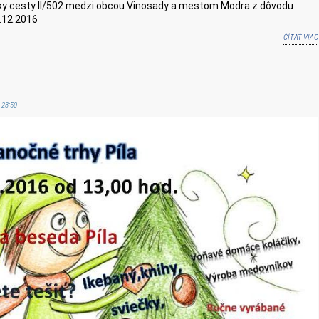
 cesty II/502 medzi obcou Vinosady a mestom Modra z dôvodu
1.12.2016
ČÍTAŤ VIAC
 23:50