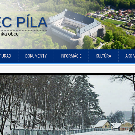
C PÍLA
ánka obce
Ý ÚRAD
DOKUMENTY
INFORMÁCIE
KULTÚRA
AKO 