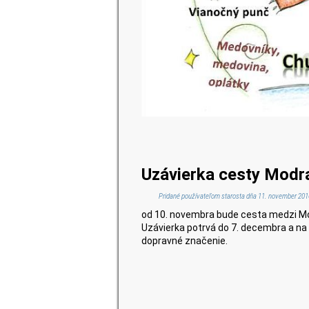
Uzávierka cesty Modr
Pridané používateľom
starosta
dňa 11. november 2016
od 10. novembra bude cesta medzi Mod
Uzávierka potrvá do 7. decembra a na
dopravné značenie.