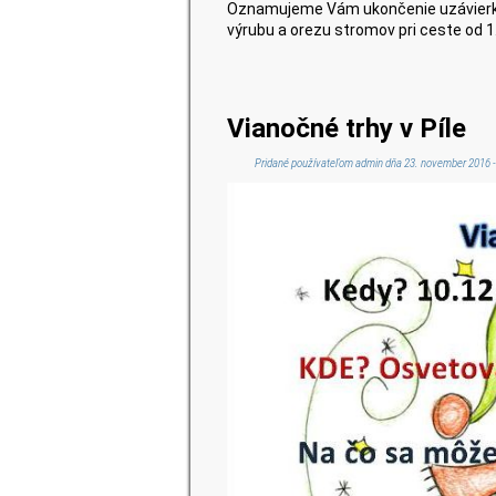
Oznamujeme Vám ukončenie uzávierky
výrubu a orezu stromov pri ceste od 
Vianočné trhy v Píle
Pridané používateľom
admin
dňa 23. november 2016 -