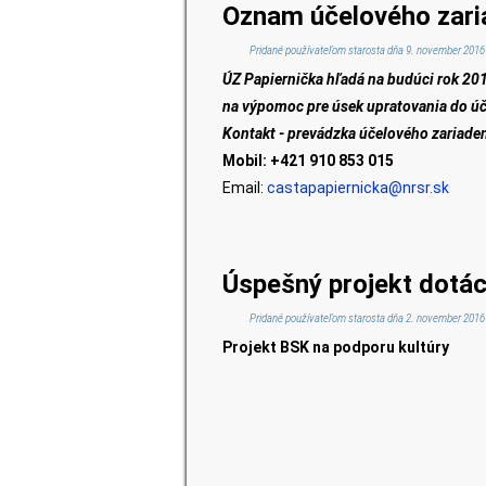
Oznam účelového zari
Pridané používateľom
starosta
dňa 9. november 2016 
ÚZ Papiernička hľadá na budúci rok 20
na výpomoc pre úsek upratovania do úč
Kontakt - prevádzka účelového zariaden
Mobil: +421 910 853 015
Email:
castapapiernicka@nrsr.sk
Úspešný projekt dotác
Pridané používateľom
starosta
dňa 2. november 2016 
Projekt BSK na podporu kultúry