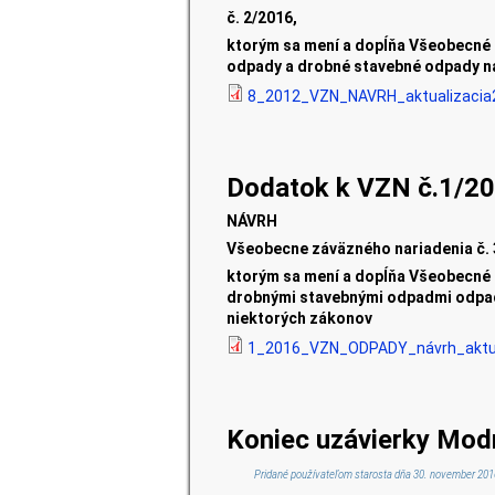
č. 2/20
16
,
ktorým sa mení a dopĺňa Všeobecné 
odpady a drobné stavebné odpady n
8_2012_VZN_NAVRH_aktualizacia
Dodatok k VZN č.1/2
NÁVRH
Všeobecne záväzného nariadenia č. 
ktorým sa mení a dopĺňa Všeobecné 
drobnými stavebnými odpadmi odpado
niektorých zákonov
1_2016_VZN_ODPADY_návrh_aktua
Koniec uzávierky Mod
Pridané používateľom
starosta
dňa 30. november 2016