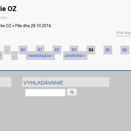
ie OZ
 16:51
e OZ v Píle dňa 28.10.2016
ČÍTAŤ VIAC
…
80
81
82
83
84
85
86
8
…
nasledujúca ›
posledná »
VYHLADÁVANIE
Vyhľadávanie