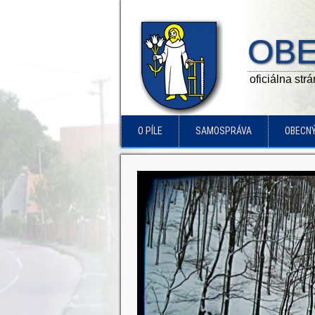
OBE
oficiálna str
O PÍLE
SAMOSPRÁVA
OBECN