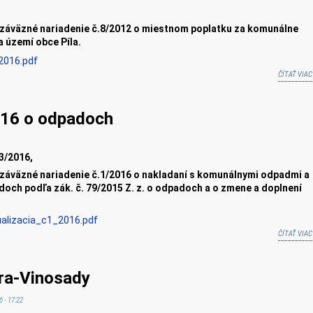
záväzné nariadenie č.8/2012 o miestnom poplatku za komunálne
a území obce
Píla
.
2016.pdf
ČÍTAŤ VIAC
016 o odpadoch
3/20
16
,
záväzné nariadenie č.1/2016 o nakladaní s komunálnymi odpadmi a
ch podľa zák. č. 79/2015 Z. z. o odpadoch a o zmene a doplnení
lizacia_c1_2016.pdf
ČÍTAŤ VIAC
ra-Vinosady
 - 17:22