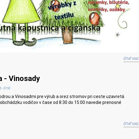
ČÍTAŤ VIAC
a - Vinosady
 - 07:50
rou a Vinosadmi pre výrub a orez stromov pri ceste uzavretá.
 obchádzku vodičov v čase od 8:30 do 15:00 navedie prenosné
ČÍTAŤ VIAC