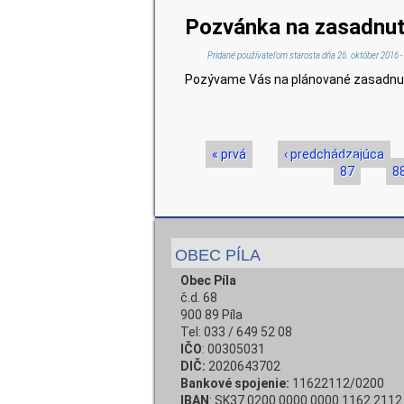
Pozvánka na zasadnut
Pridané používateľom
starosta
dňa 26. október 2016 -
Pozývame Vás na plánované zasadnuti
Stránky
« prvá
‹ predchádzajúca
87
8
OBEC PÍLA
Obec Píla
č.d. 68
900 89 Píla
Tel: 033 / 649 52 08
IČO
: 00305031
DIČ:
2020643702
Bankové spojenie:
11622112/0200
IBAN
: SK37 0200 0000 0000 1162 2112