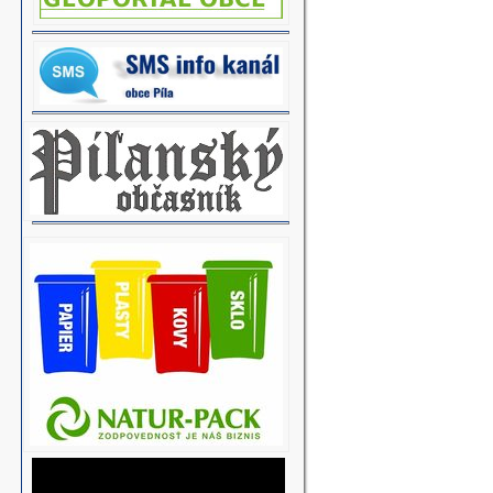
O DODATOK K VZN Č.
O DODATOK K VZN Č.1/2016 O ODPADOCH