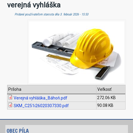
verejná vyhláška
Pridané používateľom
starosta
dňa 3. február 2026 - 15:53
Príloha
Veľkosť
272.06 KB
Verejná vyhláška_Báhoň.pdf
90.08 KB
SKM_C251i26020307330.pdf
OBEC PÍLA