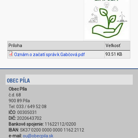
Príloha
Veľkosť
93.51 KB
Oznám.o začatí správ.k.Gabčová.pdf
OBEC PÍLA
Obec Píla
č.d. 68
900 89 Píla
Tel: 033 / 649 52 08
IČO
: 00305031
DIČ:
2020643702
Bankové spojenie:
11622112/0200
IBAN
: SK37 0200 0000 0000 1162 2112
e-mail:
ou@obecpila.sk