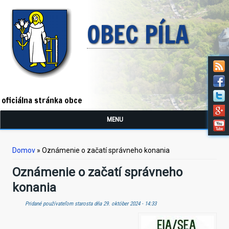
OBEC PÍLA
oficiálna stránka obce
MENU
Nachádzate sa tu
Domov
» Oznámenie o začatí správneho konania
Oznámenie o začatí správneho
konania
Pridané používateľom
starosta
dňa 29. október 2024 - 14:33