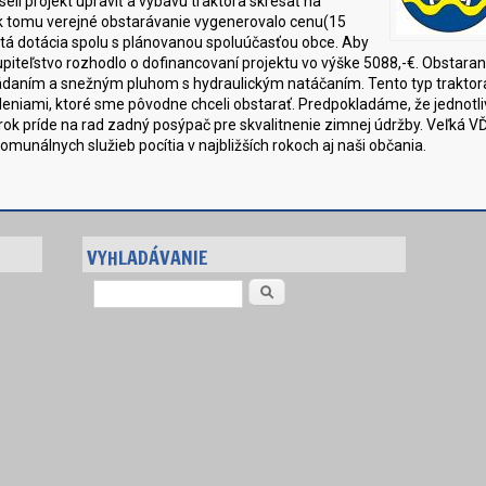
li projekt upraviť a výbavu traktora skresať na
ek tomu verejné obstarávanie vygenerovalo cenu(15
nutá dotácia spolu s plánovanou spoluúčasťou obce. Aby
iteľstvo rozhodlo o dofinancovaní projektu vo výške 5088,-€. Obstara
daním a snežným pluhom s hydraulickým natáčaním. Tento typ traktora
adeniami, ktoré sme pôvodne chceli obstarať. Predpokladáme, že jedn
rok príde na rad zadný posýpač pre skvalitnenie zimnej údržby. Veľká V
omunálnych služieb pocítia v najbližších rokoch aj naši občania.
VYHLADÁVANIE
Vyhľadávanie