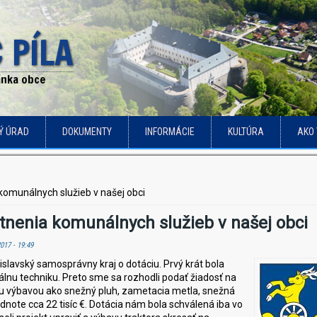
 PÍLA
ránka obce
Ý ÚRAD
DOKUMENTY
INFORMÁCIE
KULTÚRA
AKO 
 komunálnych služieb v našej obci
itnenia komunálnych služieb v našej obci
017 - 19:49
tislavský samosprávny kraj o dotáciu. Prvý krát bola
lnu techniku. Preto sme sa rozhodli podať žiadosť na
u výbavou ako snežný pluh, zametacia metla, snežná
dnote cca 22 tisíc €. Dotácia nám bola schválená iba vo