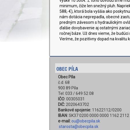
výške 10 500€. Z toho dôvodu sme muse
minimum, čiže len snežný pluh. Napri
588,-€), ktorá bola vyššia ako poskyt
nám dotácia neprepadla, obecné zastup
predným závesom s hydraulickým ovlá
ďalšie dovybavenie aj ostatnými zari
ročnej báze. Už dnes vieme, že budúci 
Veríme, že pozitívny dopad na kvalitu k
OBEC PÍLA
Obec Píla
č.d. 68
900 89 Píla
Tel: 033 / 649 52 08
IČO
: 00305031
DIČ:
2020643702
Bankové spojenie:
11622112/0200
IBAN
: SK37 0200 0000 0000 1162 2112
e-mail:
ou@obecpila.sk
starosta@obecpila.sk