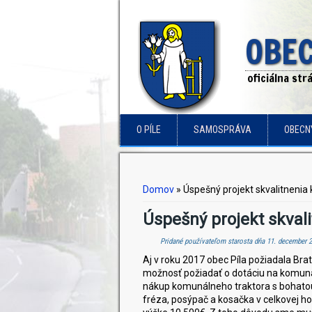
OBEC
oficiálna st
O PÍLE
SAMOSPRÁVA
OBECN
Nachádzate sa tu
Domov
» Úspešný projekt skvalitnenia
Úspešný projekt skval
Pridané používateľom
starosta
dňa 11. december 2
Aj v roku 2017 obec Píla požiadala Bra
možnosť požiadať o dotáciu na komuná
nákup komunálneho traktora s bohato
fréza, posýpač a kosačka v celkovej ho